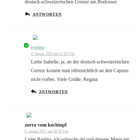
deutsch-schweizerischen Grenze am Bodensee
Anti-Spam von CleanTalk
ANTWORTEN
regina
Das „Echte-Person“-Abzeichen!
6. Januar 2025 um 11:05 Uhr
Liebe Isabelle, ja, an der deutsch-schweizerischen
Grenze kommt man offensichtlich an den Capuns
nicht vorbei. Viele Grüße, Regina
Anti-Spam von CleanTalk
ANTWORTEN
zorra vom kochtopf
Das „Echte-Person“-Abzeichen!
6. Januar 2025 um 10:30 Uhr
Liebe Regina, ich wünsche dir und deinem Mann ein