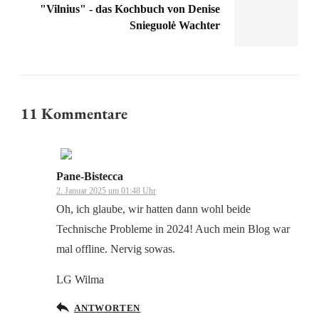
"Vilnius" - das Kochbuch von Denise
Snieguolė Wachter
11 Kommentare
Pane-Bistecca
Das „Echte-Person“-Abzeichen!
2. Januar 2025 um 01:48 Uhr
Oh, ich glaube, wir hatten dann wohl beide
Technische Probleme in 2024! Auch mein Blog war
mal offline. Nervig sowas.
Anti-Spam von CleanTalk
LG Wilma
ANTWORTEN