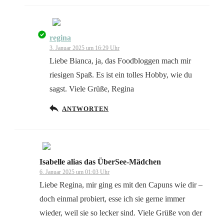
regina
Das „Echte-Person“-Abzeichen!
3. Januar 2025 um 16:29 Uhr
Liebe Bianca, ja, das Foodbloggen mach mir
riesigen Spaß. Es ist ein tolles Hobby, wie du
sagst. Viele Grüße, Regina
Anti-Spam von CleanTalk
ANTWORTEN
Isabelle alias das ÜberSee-Mädchen
Das „Echte-Person“-Abzeichen!
6. Januar 2025 um 01:03 Uhr
Liebe Regina, mir ging es mit den Capuns wie dir –
doch einmal probiert, esse ich sie gerne immer
wieder, weil sie so lecker sind. Viele Grüße von der