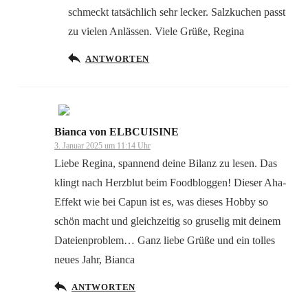
schmeckt tatsächlich sehr lecker. Salzkuchen passt
zu vielen Anlässen. Viele Grüße, Regina
Anti-Spam von CleanTalk
ANTWORTEN
Bianca von ELBCUISINE
Das „Echte-Person“-Abzeichen!
3. Januar 2025 um 11:14 Uhr
Liebe Regina, spannend deine Bilanz zu lesen. Das
klingt nach Herzblut beim Foodbloggen! Dieser Aha-
Effekt wie bei Capun ist es, was dieses Hobby so
schön macht und gleichzeitig so gruselig mit deinem
Anti-Spam von CleanTalk
Dateienproblem… Ganz liebe Grüße und ein tolles
neues Jahr, Bianca
ANTWORTEN