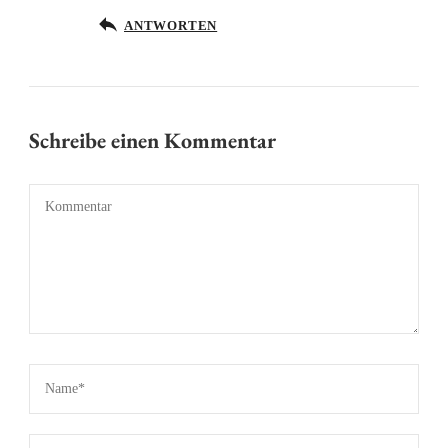
Anti-Spam von CleanTalk
ANTWORTEN
Schreibe einen Kommentar