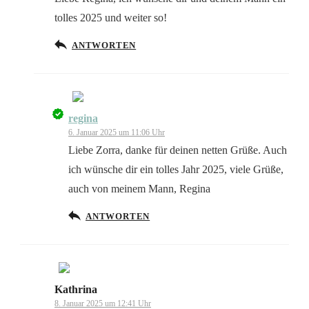
tolles 2025 und weiter so!
ANTWORTEN
Anti-Spam von CleanTalk
regina
Das „Echte-Person“-Abzeichen!
6. Januar 2025 um 11:06 Uhr
Liebe Zorra, danke für deinen netten Grüße. Auch
ich wünsche dir ein tolles Jahr 2025, viele Grüße,
auch von meinem Mann, Regina
Anti-Spam von CleanTalk
ANTWORTEN
Kathrina
Das „Echte-Person“-Abzeichen!
8. Januar 2025 um 12:41 Uhr