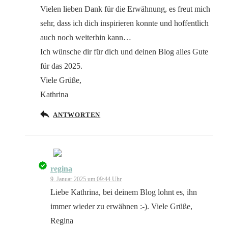
Vielen lieben Dank für die Erwähnung, es freut mich
sehr, dass ich dich inspirieren konnte und hoffentlich
auch noch weiterhin kann…
Ich wünsche dir für dich und deinen Blog alles Gute
Anti-Spam von CleanTalk
für das 2025.
Viele Grüße,
Kathrina
ANTWORTEN
regina
Das „Echte-Person“-Abzeichen!
9. Januar 2025 um 09:44 Uhr
Liebe Kathrina, bei deinem Blog lohnt es, ihn
immer wieder zu erwähnen :-). Viele Grüße,
Regina