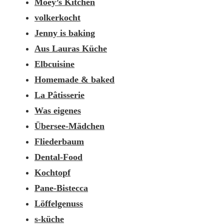
Moey’s Kitchen
volkerkocht
Jenny is baking
Aus Lauras Küche
Elbcuisine
Homemade & baked
La Pâtisserie
Was eigenes
Übersee-Mädchen
Fliederbaum
Dental-Food
Kochtopf
Pane-Bistecca
Löffelgenuss
s-küche