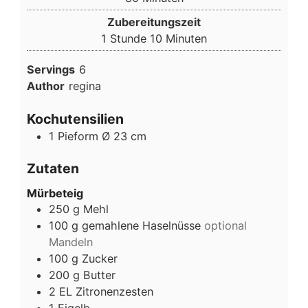
Zubereitungszeit
Stunde
Minuten
1
Stunde
10
Minuten
Servings
6
Author
regina
Kochutensilien
1 Pieform Ø 23 cm
Zutaten
Mürbeteig
250
g
Mehl
100
g
gemahlene Haselnüsse
optional
Mandeln
100
g
Zucker
200
g
Butter
2
EL
Zitronenzesten
1
Eigelb