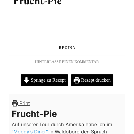
Frucht-Pie
REGINA
ZU
HINTERLASSE EINEN KOMMENTAR
FRUCHT-
PIE
Springe zu Rezept
Rezept drucken
Print
Frucht-Pie
Auf unserer Tour durch Amerika habe ich im
“Moody’s Diner”
in Waldoboro den Spruch