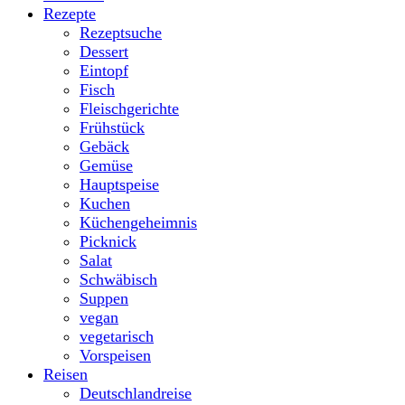
Rezepte
Rezeptsuche
Dessert
Eintopf
Fisch
Fleischgerichte
Frühstück
Gebäck
Gemüse
Hauptspeise
Kuchen
Küchengeheimnis
Picknick
Salat
Schwäbisch
Suppen
vegan
vegetarisch
Vorspeisen
Reisen
Deutschlandreise