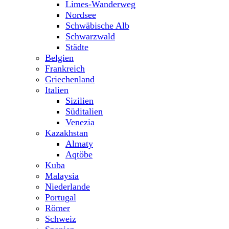
Limes-Wanderweg
Nordsee
Schwäbische Alb
Schwarzwald
Städte
Belgien
Frankreich
Griechenland
Italien
Sizilien
Süditalien
Venezia
Kazakhstan
Almaty
Aqtöbe
Kuba
Malaysia
Niederlande
Portugal
Römer
Schweiz