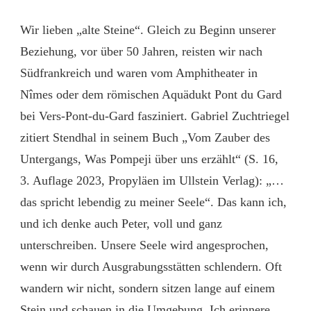
NEUE
FUNDE
Wir lieben „alte Steine“. Gleich zu Beginn unserer
AUS
DER
Beziehung, vor über 50 Jahren, reisten wir nach
VILLA
Südfrankreich und waren vom Amphitheater in
RUSTICA
Nîmes oder dem römischen Aquädukt Pont du Gard
HECHINGEN-
STEIN:
bei Vers-Pont-du-Gard fasziniert. Gabriel Zuchtriegel
UNSERE
zitiert Stendhal in seinem Buch „Vom Zauber des
SEELE
WIRD
Untergangs, Was Pompeji über uns erzählt“ (S. 16,
ANGESPROCHEN
3. Auflage 2023, Propyläen im Ullstein Verlag): „…
das spricht lebendig zu meiner Seele“. Das kann ich,
und ich denke auch Peter, voll und ganz
unterschreiben. Unsere Seele wird angesprochen,
wenn wir durch Ausgrabungsstätten schlendern. Oft
wandern wir nicht, sondern sitzen lange auf einem
Stein und schauen in die Umgebung. Ich erinnere