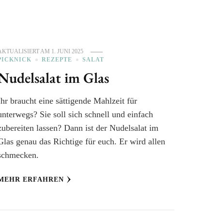
AKTUALISIERT AM
1. JUNI 2025
PICKNICK
REZEPTE
SALAT
Nudelsalat im Glas
Ihr braucht eine sättigende Mahlzeit für
unterwegs? Sie soll sich schnell und einfach
zubereiten lassen? Dann ist der Nudelsalat im
Glas genau das Richtige für euch. Er wird allen
schmecken.
MEHR ERFAHREN