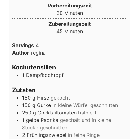
Vorbereitungszeit
Minuten
30
Minuten
Zubereitungszeit
Minuten
45
Minuten
Servings
4
Author
regina
Kochutensilien
1 Dampfkochtopf
Zutaten
150
g
Hirse
gekocht
150
g
Gurke
in kleine Würfel geschnitten
250
g
Cocktailtomaten
halbiert
1
gelbe
Paprika
geschält und in kleine
Stücke geschnitten
2
Frühlingszwiebel
in feine Ringe