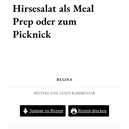
Hirsesalat als Meal
Prep oder zum
Picknick
REGINA
ZU
HINTERLASSE EINEN KOMMENTAR
HIRSESALAT
ALS
Springe zu Rezept
Rezept drucken
MEAL
PREP
ODER