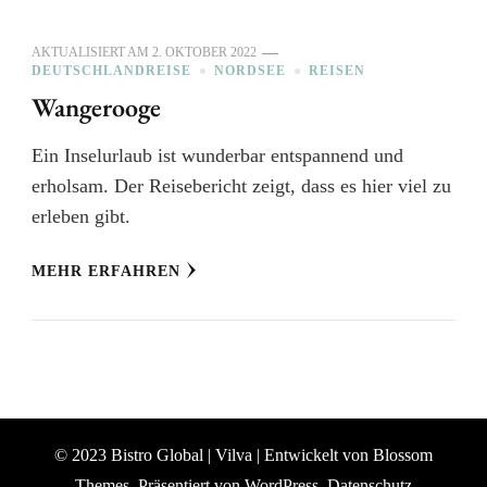
AKTUALISIERT AM
2. OKTOBER 2022
DEUTSCHLANDREISE
NORDSEE
REISEN
Wangerooge
Ein Inselurlaub ist wunderbar entspannend und
erholsam. Der Reisebericht zeigt, dass es hier viel zu
erleben gibt.
MEHR ERFAHREN
© 2023 Bistro Global |
Vilva | Entwickelt von
Blossom
Themes
. Präsentiert von
WordPress
.
Datenschutz