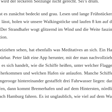
wird der leckeren Seezunge nicht gerecht. Sei’s drum.
t es zunächst bedeckt und grau. Lesen und lange Frühstücken 
 lässt, holen wir unsere Walkingstöcke und laufen 8 km auf 
 Der Strandhafer wogt glitzernd im Wind und die Weite faszin
tion.
eiziehen sehen, hat ebenfalls was Meditatives an sich. Ein H
pürbar. Peter lädt eine App herunter, mit der man nachvollzi
 es sich handelt, wie die Schiffe heißen, unter welcher Flagge
e herkommen und welchen Hafen sie anlaufen. Manche Schiff
gerooge hintereinander gestaffelt drei Fahrwasser liegen: da
en, dann kommt Bremerhafen und auf dem Hintersten, nördlic
ach Hamburg fahren. Es ist unglaublich, wie viel auf dem Wass