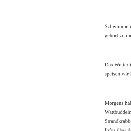
Schwimmen g
gehört zu d
Das Wetter 
speisen wir 
Morgens hab
Wattbuddeln
Strandkrabb
Infos über d