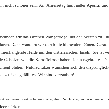
n nicht schöner sein. Am Anreisetag läuft außer Aperitif un
rkunden wir das Örtchen Wangerooge und den Westen zu Fuß
 durch. Dann wandern wir durch die blühenden Dünen. Gerade
mmenhängende Heide auf den Ostfriesischen Inseln. Sie ist v
e Gehölze, wie die Kartoffelrose haben sich ausgebreitet. Da
oment blühen. Naturschützer wünschen sich den ursprünglic
 dazu. Uns gefällt es! Wir sind verzaubert!
ist es beim westlichsten Café, dem Surfcafé, wo wir uns mit
eer stärken.