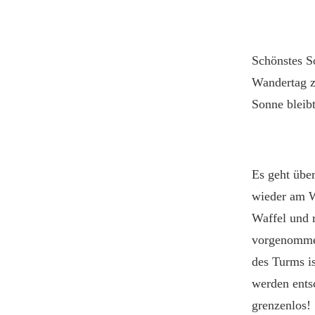
Schönstes S
Wandertag zu
Sonne bleibt
Es geht übe
wieder am W
Waffel und 
vorgenommen
des Turms is
werden ents
grenzenlos!