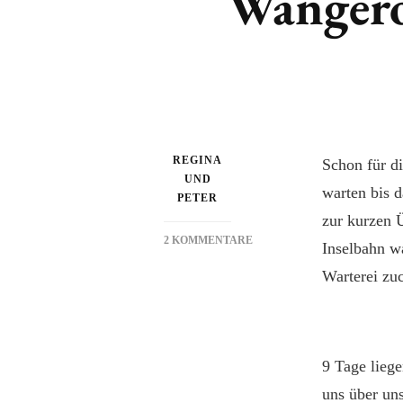
Wanger
REGINA
Schon für d
UND
warten bis d
PETER
zur kurzen 
2 KOMMENTARE
Inselbahn w
ZU
Warterei zu
WANGEROOGE
9 Tage liege
uns über uns