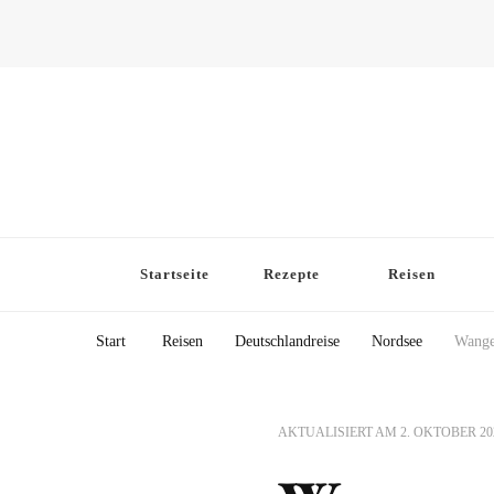
Startseite
Rezepte
Reisen
Start
Reisen
Deutschlandreise
Nordsee
Wange
AKTUALISIERT AM
2. OKTOBER 20