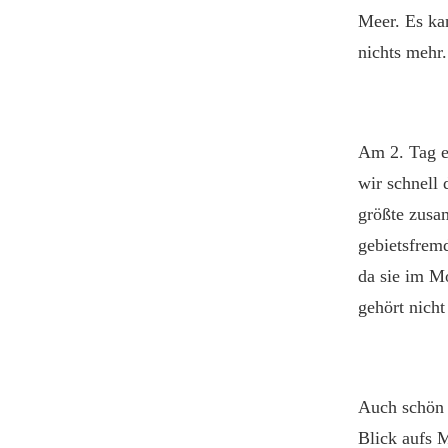
Meer. Es kan
nichts mehr.
Am 2. Tag e
wir schnell
größte zusa
gebietsfremd
da sie im M
gehört nicht
Auch schön 
Blick aufs M