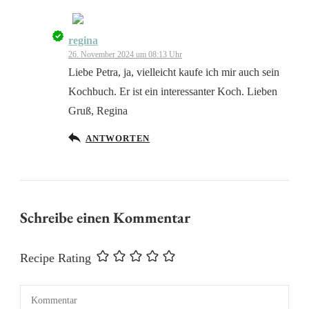
regina
Das „Echte-Person“-Abzeichen!
26. November 2024 um 08:13 Uhr
Liebe Petra, ja, vielleicht kaufe ich mir auch sein
Kochbuch. Er ist ein interessanter Koch. Lieben
Gruß, Regina
Anti-Spam von CleanTalk
ANTWORTEN
Schreibe einen Kommentar
Recipe Rating