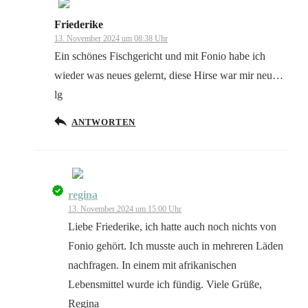
Friederike
Das „Echte-Person“-Abzeichen!
13. November 2024 um 08:38 Uhr
Ein schönes Fischgericht und mit Fonio habe ich
wieder was neues gelernt, diese Hirse war mir neu…
lg
Anti-Spam von CleanTalk
ANTWORTEN
regina
Das „Echte-Person“-Abzeichen!
13. November 2024 um 15:00 Uhr
Liebe Friederike, ich hatte auch noch nichts von
Fonio gehört. Ich musste auch in mehreren Läden
nachfragen. In einem mit afrikanischen
Lebensmittel wurde ich fündig. Viele Grüße,
Anti-Spam von CleanTalk
Regina