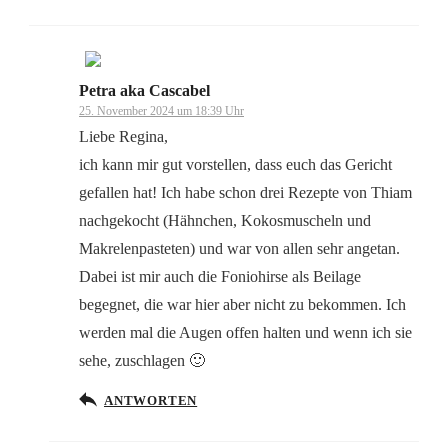
Petra aka Cascabel
Das „Echte-Person“-Abzeichen!
25. November 2024 um 18:39 Uhr
Liebe Regina,
ich kann mir gut vorstellen, dass euch das Gericht
gefallen hat! Ich habe schon drei Rezepte von Thiam
nachgekocht (Hähnchen, Kokosmuscheln und
Anti-Spam von CleanTalk
Makrelenpasteten) und war von allen sehr angetan.
Dabei ist mir auch die Foniohirse als Beilage
begegnet, die war hier aber nicht zu bekommen. Ich
werden mal die Augen offen halten und wenn ich sie
sehe, zuschlagen 🙂
ANTWORTEN