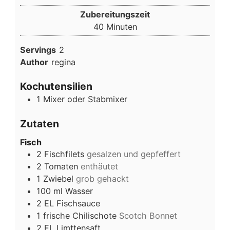
Zubereitungszeit
Minuten
40
Minuten
Servings
2
Author
regina
Kochutensilien
1 Mixer oder Stabmixer
Zutaten
Fisch
2
Fischfilets
gesalzen und gepfeffert
2
Tomaten
enthäutet
1
Zwiebel
grob gehackt
100
ml
Wasser
2
EL
Fischsauce
1
frische Chilischote
Scotch Bonnet
2
EL
Limttensaft