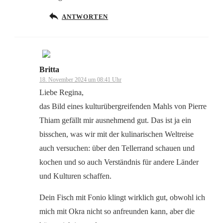
ANTWORTEN
Britta
Das „Echte-Person“-Abzeichen!
18. November 2024 um 08:41 Uhr
Liebe Regina,
das Bild eines kulturübergreifenden Mahls von Pierre
Thiam gefällt mir ausnehmend gut. Das ist ja ein
bisschen, was wir mit der kulinarischen Weltreise
Anti-Spam von CleanTalk
auch versuchen: über den Tellerrand schauen und
kochen und so auch Verständnis für andere Länder
und Kulturen schaffen.
Dein Fisch mit Fonio klingt wirklich gut, obwohl ich
mich mit Okra nicht so anfreunden kann, aber die