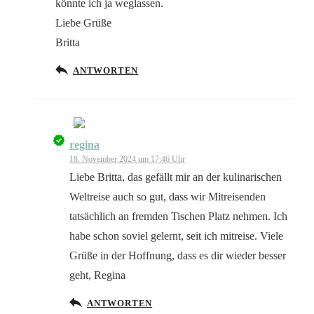
könnte ich ja weglassen.
Liebe Grüße
Britta
ANTWORTEN
regina
Das „Echte-Person“-Abzeichen!
18. November 2024 um 17:46 Uhr
Liebe Britta, das gefällt mir an der kulinarischen
Weltreise auch so gut, dass wir Mitreisenden
tatsächlich an fremden Tischen Platz nehmen. Ich
habe schon soviel gelernt, seit ich mitreise. Viele
Anti-Spam von CleanTalk
Grüße in der Hoffnung, dass es dir wieder besser
geht, Regina
ANTWORTEN