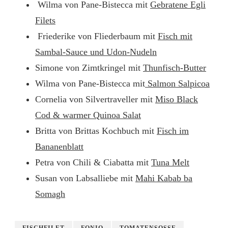
Wilma von Pane-Bistecca mit
Gebratene Egli
Filets
Friederike von Fliederbaum mit
Fisch mit
Sambal-Sauce und Udon-Nudeln
Simone von Zimtkringel mit
Thunfisch-Butter
Wilma von Pane-Bistecca mit
Salmon Salpicoa
Cornelia von Silvertraveller mit
Miso Black
Cod & warmer Quinoa Salat
Britta von Brittas Kochbuch mit
Fisch im
Bananenblatt
Petra von Chili & Ciabatta mit
Tuna Melt
Susan von Labsalliebe mit
Mahi Kabab ba
Somagh
FISCHFILET
FONIO
TOMATENSOSSE