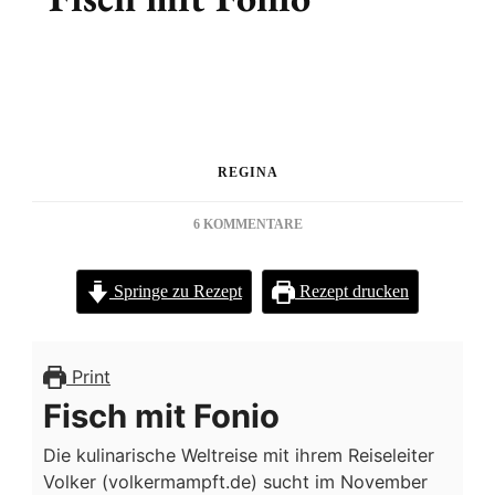
REGINA
ZU
6 KOMMENTARE
FISCH
MIT
Springe zu Rezept
Rezept drucken
FONIO
Print
Fisch mit Fonio
Die kulinarische Weltreise mit ihrem Reiseleiter
Volker (volkermampft.de) sucht im November