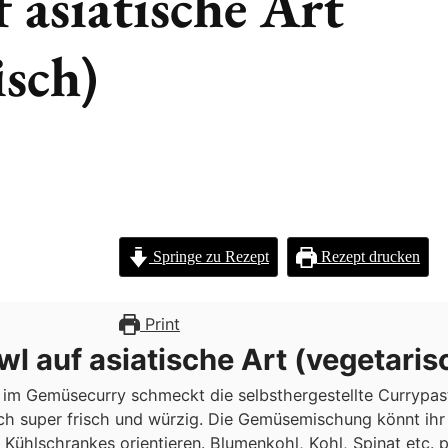
 asiatische Art
isch)
Springe zu Rezept
Rezept drucken
Print
wl auf asiatische Art (vegetaris
im Gemüsecurry schmeckt die selbsthergestellte Currypast
ch super frisch und würzig. Die Gemüsemischung könnt ihr 
 Kühlschrankes orientieren. Blumenkohl, Kohl, Spinat etc. 