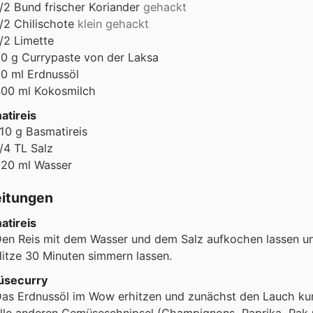
/2
Bund
frischer Koriander
gehackt
/2
Chilischote
klein gehackt
/2
Limette
60
g
Currypaste von der Laksa
20
ml
Erdnussöl
400
ml
Kokosmilch
atireis
10
g
Basmatireis
/4
TL
Salz
220
ml
Wasser
eitungen
atireis
en Reis mit dem Wasser und dem Salz aufkochen lassen und
itze 30 Minuten simmern lassen.
securry
as Erdnussöl im Wow erhitzen und zunächst den Lauch ku
lle anderen Gemüseschnipsel (Champignons, Paprika, Pak C