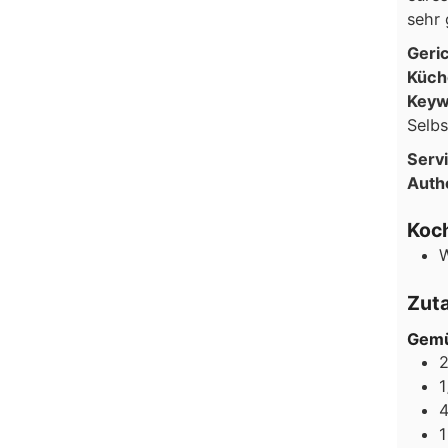
(VEGETARISCH)
sehr 
Geri
Küch
Keyw
Selb
Serv
Auth
Koch
Zut
Gemü
1
1