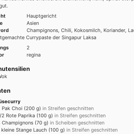
gut.
cht
Hauptgericht
e
Asien
ord
Champignons, Chili, Kokosmilch, Koriander, La
stgemachte Currypaste der Singapur Laksa
ings
2
or
regina
utensilien
Wok
aten
securry
2
Pak Choi (200 g)
in Streifen geschnitten
/2
Rote Paprika (100 g)
in Streifen geschnitten
4
Champignons (70 g)
in Scheiben geschnitten
kleine
Stange Lauch (100 g)
in Streifen geschnitten