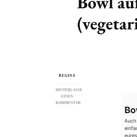
Bowl auf
(vegetar
REGINA
HINTERLASSE
EINEN
KOMMENTAR
Bo
ZU
BOWL
Auch 
AUF
einfa
ASIATISCHE
ART
eures