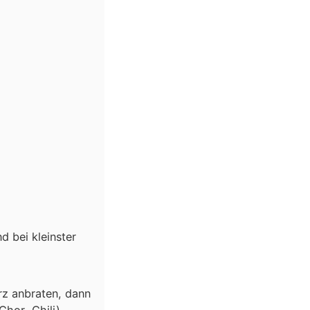
 bei kleinster
rz anbraten, dann
hor ,Chili)