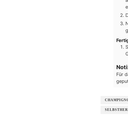
e
N
g
Ferti
S
G
Not
Für d
geput
CHAMPIGN
SELBSTHER