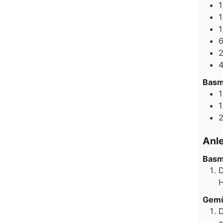
1
1
1
Basm
1
1
Anl
Basm
D
H
Gemü
D
a