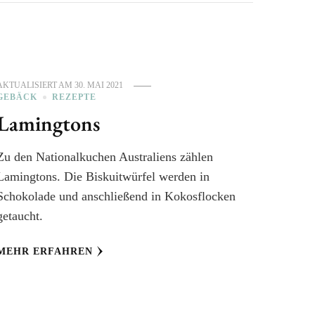
AKTUALISIERT AM
30. MAI 2021
GEBÄCK
REZEPTE
Lamingtons
Zu den Nationalkuchen Australiens zählen
Lamingtons. Die Biskuitwürfel werden in
Schokolade und anschließend in Kokosflocken
getaucht.
MEHR ERFAHREN