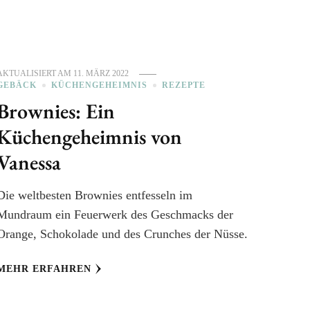
AKTUALISIERT AM
11. MÄRZ 2022
GEBÄCK
KÜCHENGEHEIMNIS
REZEPTE
Brownies: Ein
Küchengeheimnis von
Vanessa
Die weltbesten Brownies entfesseln im
Mundraum ein Feuerwerk des Geschmacks der
Orange, Schokolade und des Crunches der Nüsse.
MEHR ERFAHREN