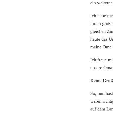
ein weitere
Ich habe me
ihrem große
gleichen Zi
heute das Ur
meine Oma M
Ich freue m
unsere Oma 
Deine Groß
So, nun has
waren richti
auf dem La