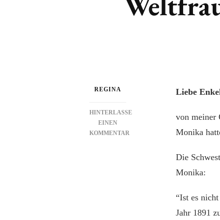
Weltfra
REGINA
Liebe Enkel
HINTERLASSE
von meiner 
EINEN
Monika hatt
KOMMENTAR
ZU
WELTFRAUENTAG
Die Schwest
2023
Monika:
–
TEIL
2
“Ist es nic
Jahr 1891 z