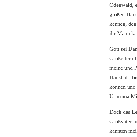
Odenwald, e
großen Haush
kennen, den 
ihr Mann ka
Gott sei Dan
Großeltern h
meine und P
Haushalt, b
können und 
Ururoma Mi
Doch das Le
Großvater n
kannten mein