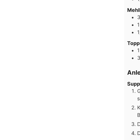
Mehl
1
1
Topp
Anl
Supp
G
s
K
B
D
D