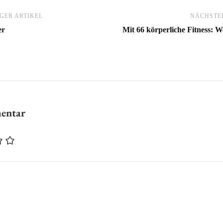
GER ARTIKEL
NÄCHSTER
er
Mit 66 körperliche Fitness: We
mentar