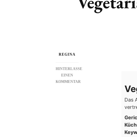
Vegetari
REGINA
HINTERLASSE
EINEN
KOMMENTAR
Ve
ZU
VEGETARISCHER
Das A
BORSCHTSCH
vertr
Geri
Küch
Keyw