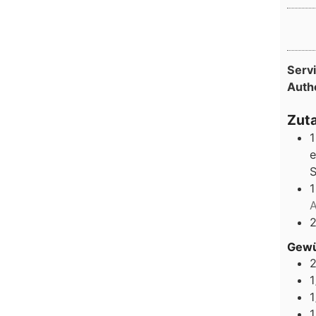
Serv
Auth
Zut
e
S
1
A
Gew
1
1