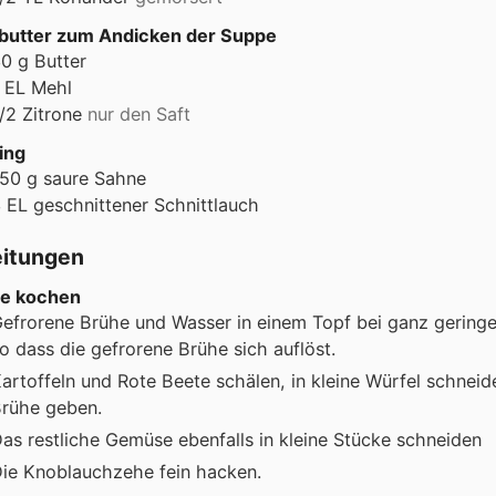
butter zum Andicken der Suppe
30
g
Butter
EL
Mehl
/2
Zitrone
nur den Saft
ing
150
g
saure Sahne
3
EL
geschnittener Schnittlauch
eitungen
e kochen
efrorene Brühe und Wasser in einem Topf bei ganz gering
o dass die gefrorene Brühe sich auflöst.
artoffeln und Rote Beete schälen, in kleine Würfel schneid
rühe geben.
as restliche Gemüse ebenfalls in kleine Stücke schneiden
ie Knoblauchzehe fein hacken.