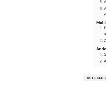
A
A
w
Mehl
B
a
Z
Anri
S
A
ROTE BEET