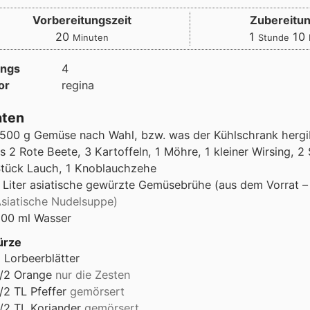
Vorbereitungszeit
Zubereitun
Minuten
Stunde
20
1
10
Minuten
Stunde
ings
4
or
regina
aten
1500
g
Gemüse nach Wahl, bzw. was der Kühlschrank hergib
s 2 Rote Beete, 3 Kartoffeln, 1 Möhre, 1 kleiner Wirsing, 2 
tück Lauch, 1 Knoblauchzehe
Liter
asiatische gewürzte Gemüsebrühe (aus dem Vorrat –
siatische Nudelsuppe)
200
ml
Wasser
ürze
2
Lorbeerblätter
1/2
Orange
nur die Zesten
/2
TL
Pfeffer
gemörsert
/2
TL
Koriander
gemörsert