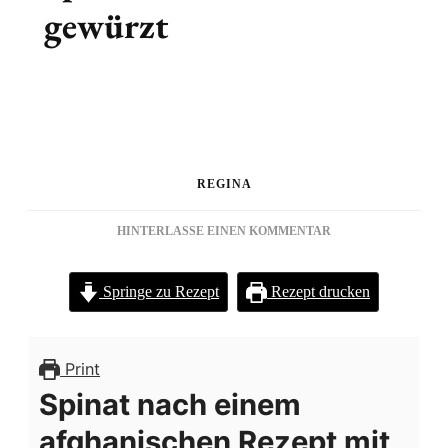
gewürzt
REGINA
ZU
HINTERLASSE EINEN KOMMENTAR
SPINAT,
MAL
Springe zu Rezept
Rezept drucken
SCHÄRFER
GEWÜRZT
Print
Spinat nach einem
afghanischen Rezept mit