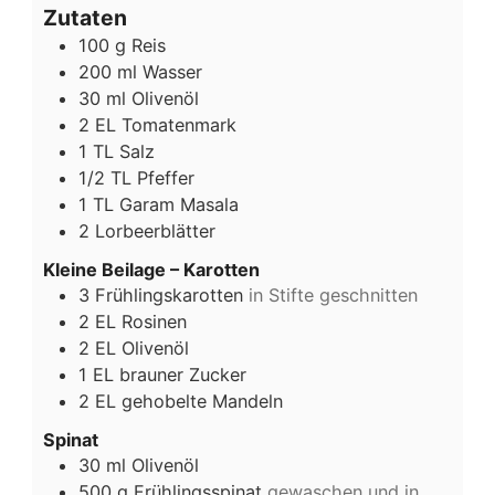
Zutaten
100
g
Reis
200
ml
Wasser
30
ml
Olivenöl
2
EL
Tomatenmark
1
TL
Salz
1/2
TL
Pfeffer
1
TL
Garam Masala
2
Lorbeerblätter
Kleine Beilage – Karotten
3
Frühlingskarotten
in Stifte geschnitten
2
EL
Rosinen
2
EL
Olivenöl
1
EL
brauner Zucker
2
EL
gehobelte Mandeln
Spinat
30
ml
Olivenöl
500
g
Frühlingsspinat
gewaschen und in