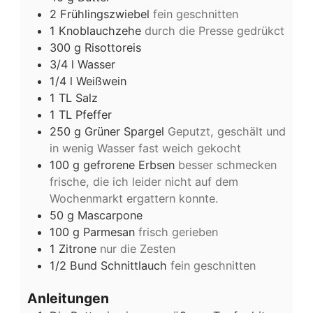
2
Frühlingszwiebel
fein geschnitten
1
Knoblauchzehe
durch die Presse gedrükct
300
g
Risottoreis
3/4
l
Wasser
1/4
l
Weißwein
1
TL
Salz
1
TL
Pfeffer
250
g
Grüner Spargel
Geputzt, geschält und
in wenig Wasser fast weich gekocht
100
g
gefrorene Erbsen
besser schmecken
frische, die ich leider nicht auf dem
Wochenmarkt ergattern konnte.
50
g
Mascarpone
100
g
Parmesan
frisch gerieben
1
Zitrone
nur die Zesten
1/2
Bund
Schnittlauch
fein geschnitten
Anleitungen