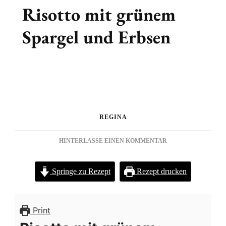
Risotto mit grünem
Spargel und Erbsen
REGINA
ZU
HINTERLASSE EINEN KOMMENTAR
RISOTTO
MIT
Springe zu Rezept
Rezept drucken
GRÜNEM
SPARGEL
UND
ERBSEN
Print