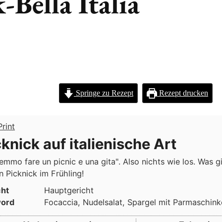
-Bella Italia
Springe zu Rezept
Rezept drucken
rint
cknick auf italienische Art
emmo fare un picnic e una gita". Also nichts wie los. Was g
in Picknick im Frühling!
cht
Hauptgericht
ord
Focaccia, Nudelsalat, Spargel mit Parmaschin