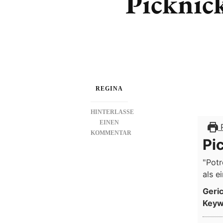
Picknick
REGINA
HINTERLASSE
EINEN
P
KOMMENTAR
Pi
ZU
PICKNICK-
"Potr
BELLA
als e
ITALIA
Geri
Keyw