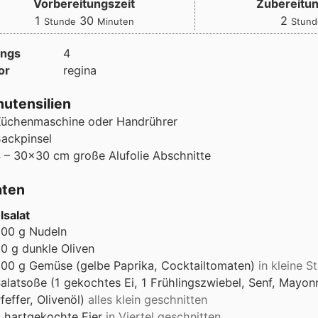
Vorbereitungszeit
Zubereitun
Stunde
Minuten
Stun
1
30
2
Stunde
Minuten
Stun
ings
4
or
regina
utensilien
üchenmaschine oder Handrührer
ackpinsel
 – 30×30 cm große Alufolie Abschnitte
aten
lsalat
200
g
Nudeln
50
g
dunkle Oliven
200
g
Gemüse (gelbe Paprika, Cocktailtomaten)
in kleine S
alatsoße (1 gekochtes Ei, 1 Frühlingszwiebel, Senf, Mayonn
feffer, Olivenöl)
alles klein geschnitten
2
hartgekochte Eier
in Viertel geschnitten