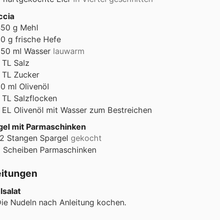
ccia
450
g
Mehl
20
g
frische Hefe
250
ml
Wasser
lauwarm
TL
Salz
1
TL
Zucker
50
ml
Olivenöl
TL
Salzflocken
 EL Olivenöl mit Wasser zum Bestreichen
gel mit Parmaschinken
2
Stangen
Spargel
gekocht
8
Scheiben
Parmaschinken
eitungen
lsalat
ie Nudeln nach Anleitung kochen.