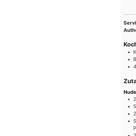
Serv
Auth
Koch
K
B
4
Zut
Nude
S
P