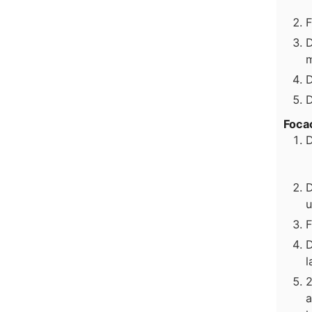
F
D
m
D
D
Foca
D
D
u
F
D
l
2
a