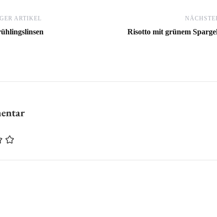
GER ARTIKEL
NÄCHSTER
ühlingslinsen
Risotto mit grünem Sparge
mentar