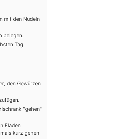
ln mit den Nudeln
n belegen.
chsten Tag.
ser, den Gewürzen
nzufügen.
ühlschrank "gehen"
en Fladen
hmals kurz gehen