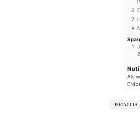
l
D
I
N
Spar
J
2
Not
Als w
Erdb
FOCACCIA