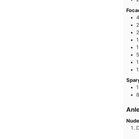
Foca
1
1
1
Spar
1
Anl
Nude
D