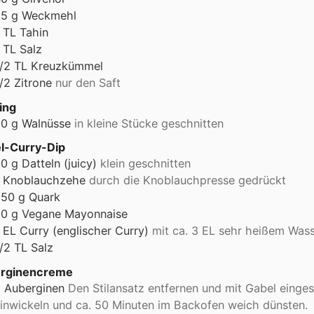
25
g
Weckmehl
TL
Tahin
TL
Salz
/2
TL
Kreuzkümmel
/2
Zitrone
nur den Saft
ing
60
g
Walnüsse
in kleine Stücke geschnitten
el-Curry-Dip
60
g
Datteln (juicy)
klein geschnitten
Knoblauchzehe
durch die Knoblauchpresse gedrückt
250
g
Quark
50
g
Vegane Mayonnaise
EL
Curry (englischer Curry)
mit ca. 3 EL sehr heißem Wass
/2
TL
Salz
rginencreme
2
Auberginen
Den Stilansatz entfernen und mit Gabel eingest
inwickeln und ca. 50 Minuten im Backofen weich dünsten.