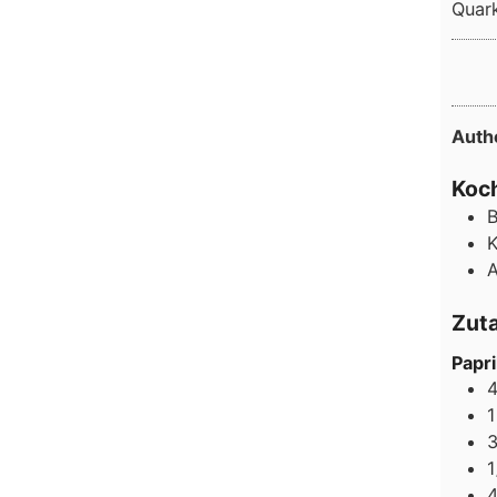
Quar
Auth
Koch
B
K
A
Zut
Papr
1
1