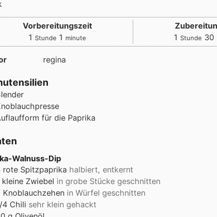
k
Vorbereitungszeit
Zubereitun
Stunde
minute
Stunde
1
1
1
30
Stunde
minute
Stunde
or
regina
utensilien
lender
noblauchpresse
uflaufform für die Paprika
aten
ika-Walnuss-Dip
4
rote Spitzpaprika
halbiert, entkernt
kleine Zwiebel
in grobe Stücke geschnitten
3
Knoblauchzehen
in Würfel geschnitten
/4
Chili
sehr klein gehackt
40
g
Olivenöl