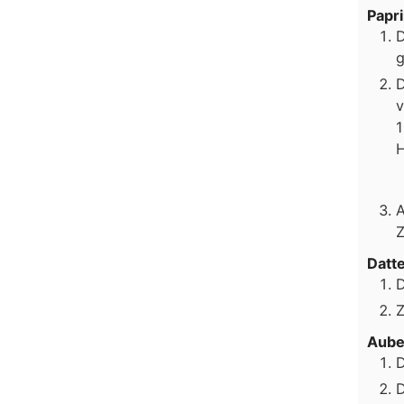
Papr
D
g
D
v
1
H
A
Z
Datt
D
Z
Aube
D
D