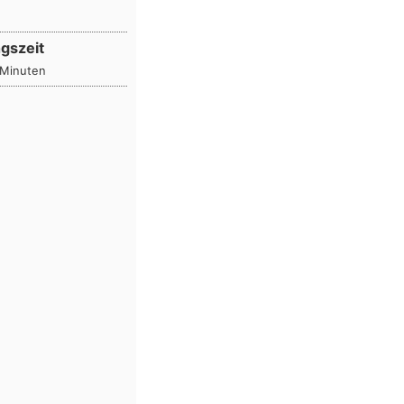
gszeit
Minuten
Minuten