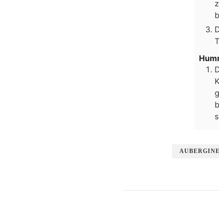
z
b
D
T
Hum
D
K
g
b
s
AUBERGIN