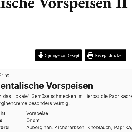
ische Vorspeisen II
Springe zu Rezept
Rezept drucken
rint
ientalische Vorspeisen
h das "lokale" Gemüse schmecken im Herbst die Paprikacr
rginencreme besonders würzig.
cht
Vorspeise
e
Orient
ord
Auberginen, Kichererbsen, Knoblauch, Paprika