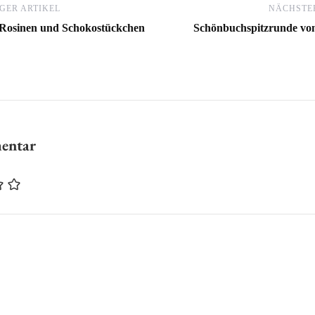
GER ARTIKEL
NÄCHSTER
 Rosinen und Schokostückchen
Schönbuchspitzrunde von
mentar