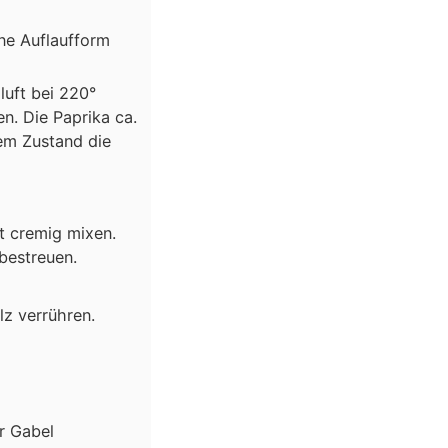
ne Auflaufform
uft bei 220°
n. Die Paprika ca.
ßem Zustand die
t cremig mixen.
bestreuen.
z verrühren.
r Gabel