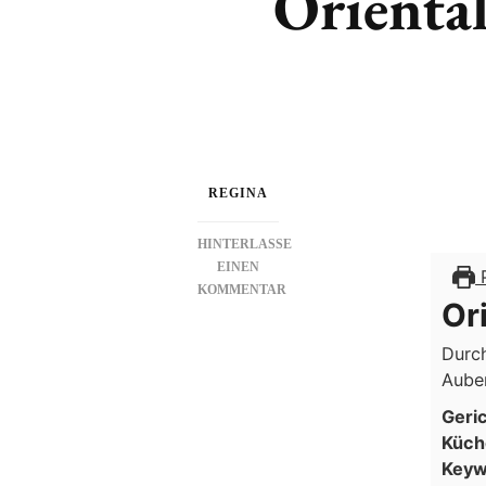
Oriental
REGINA
HINTERLASSE
EINEN
P
KOMMENTAR
Or
ZU
ORIENTALISCHE
Durc
VORSPEISEN
Aube
II
Geri
Küch
Keyw