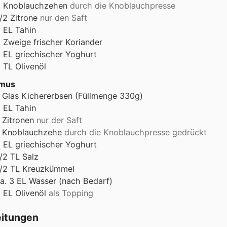
2
Knoblauchzehen
durch die Knoblauchpresse
/2
Zitrone
nur den Saft
2
EL
Tahin
5
Zweige
frischer Koriander
2
EL
griechischer Yoghurt
2
TL
Olivenöl
mus
Glas
Kichererbsen (Füllmenge 330g)
2
EL
Tahin
Zitronen
nur der Saft
Knoblauchzehe
durch die Knoblauchpresse gedrückt
2
EL
griechischer Yoghurt
/2
TL
Salz
/2
TL
Kreuzkümmel
a. 3 EL Wasser (nach Bedarf)
2
EL
Olivenöl
als Topping
eitungen