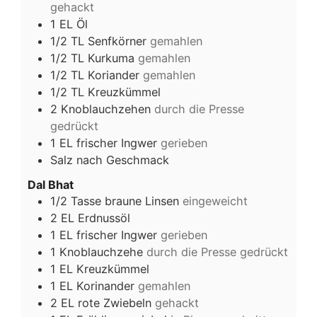
gehackt
1
EL
Öl
1/2
TL
Senfkörner
gemahlen
1/2
TL
Kurkuma
gemahlen
1/2
TL
Koriander
gemahlen
1/2
TL
Kreuzkümmel
2
Knoblauchzehen
durch die Presse
gedrückt
1
EL
frischer Ingwer
gerieben
Salz nach Geschmack
Dal Bhat
1/2
Tasse braune Linsen
eingeweicht
2
EL
Erdnussöl
1
EL
frischer Ingwer
gerieben
1
Knoblauchzehe
durch die Presse gedrückt
1
EL
Kreuzkümmel
1
EL
Korinander
gemahlen
2
EL
rote Zwiebeln
gehackt