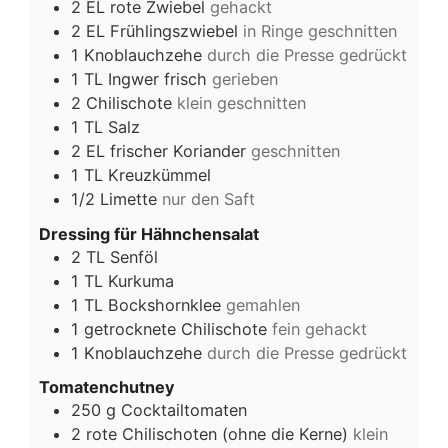
2
EL
rote Zwiebel
gehackt
2
EL
Frühlingszwiebel
in Ringe geschnitten
1
Knoblauchzehe
durch die Presse gedrückt
1
TL
Ingwer frisch
gerieben
2
Chilischote
klein geschnitten
1
TL
Salz
2
EL
frischer Koriander
geschnitten
1
TL
Kreuzkümmel
1/2
Limette
nur den Saft
Dressing für Hähnchensalat
2
TL
Senföl
1
TL
Kurkuma
1
TL
Bockshornklee
gemahlen
1
getrocknete Chilischote
fein gehackt
1
Knoblauchzehe
durch die Presse gedrückt
Tomatenchutney
250
g
Cocktailtomaten
2
rote Chilischoten (ohne die Kerne)
klein