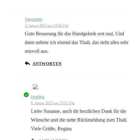
Susanne
3. Januar 2023 um 13:06 Uhr
Gute Besserung für das Handgelenk erst mal. Und
dann nehme ich einmal das Thali, das sieht alles sehr
reizvoll aus.
ANTWORTEN
regina
Das „Echte-Person“-Abzeichen!
6. Januar 2023 um 15:31 Uhr
Liebe Susanne, auch dir herzlichen Dank für die
Wünsche und die nette Rückmeldung zum Thali.
Viele Grüße, Regina
Anti-Spam von CleanTalk