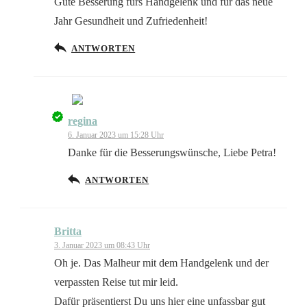
Gute Besserung fürs Handgelenk und für das neue
Jahr Gesundheit und Zufriedenheit!
ANTWORTEN
regina
Das „Echte-Person“-Abzeichen!
6. Januar 2023 um 15:28 Uhr
Danke für die Besserungswünsche, Liebe Petra!
ANTWORTEN
Anti-Spam von CleanTalk
Britta
3. Januar 2023 um 08:43 Uhr
Oh je. Das Malheur mit dem Handgelenk und der
verpassten Reise tut mir leid.
Dafür präsentierst Du uns hier eine unfassbar gut