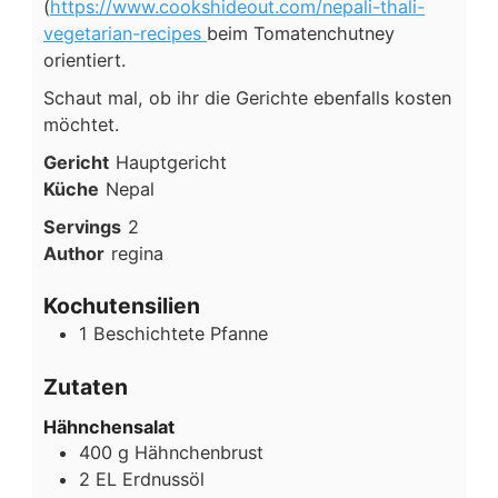
(
https://www.cookshideout.com/nepali-thali-
vegetarian-recipes
beim Tomatenchutney
orientiert.
Schaut mal, ob ihr die Gerichte ebenfalls kosten
möchtet.
Gericht
Hauptgericht
Küche
Nepal
Servings
2
Author
regina
Kochutensilien
1 Beschichtete Pfanne
Zutaten
Hähnchensalat
400
g
Hähnchenbrust
2
EL
Erdnussöl