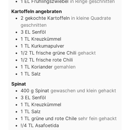
1
EL
Frühlingszwiebel
in Ringe geschnitten
Kartoffeln angebraten
2
gekochte Kartoffeln
in kleine Quadrate
geschnitten
3
EL
Senföl
1
TL
Kreuzkümmel
1
TL
Kurkumapulver
1/2
TL
frische grüne Chili
gehackt
1/2
TL
frische rote Chili
1
TL
Koriander
gemahlen
1
TL
Salz
Spinat
400
g
Spinat
gewaschen und klein gehackt
3
EL
Senföl
1
TL
Kreuzkümmel
1
TL
Salz
1
TL
grüne und rote Chile
sehr fein gehackt
!/4
TL
Asafoetida