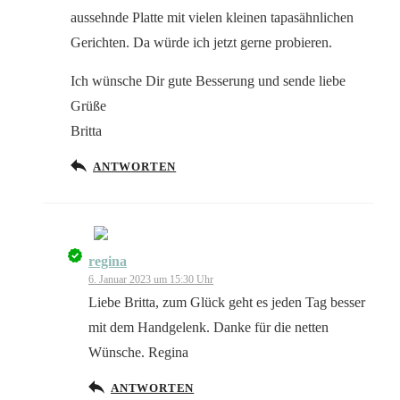
aussehnde Platte mit vielen kleinen tapasähnlichen
Gerichten. Da würde ich jetzt gerne probieren.
Ich wünsche Dir gute Besserung und sende liebe
Grüße
Britta
ANTWORTEN
regina
Das „Echte-Person“-Abzeichen!
6. Januar 2023 um 15:30 Uhr
Liebe Britta, zum Glück geht es jeden Tag besser
mit dem Handgelenk. Danke für die netten
Wünsche. Regina
Anti-Spam von CleanTalk
ANTWORTEN