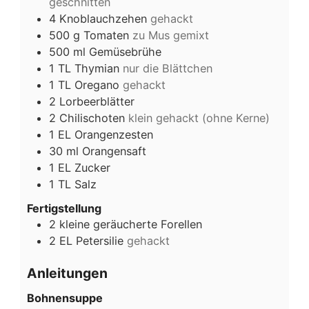
geschnitten
4
Knoblauchzehen
gehackt
500
g
Tomaten
zu Mus gemixt
500
ml
Gemüsebrühe
1
TL
Thymian
nur die Blättchen
1
TL
Oregano
gehackt
2
Lorbeerblätter
2
Chilischoten
klein gehackt (ohne Kerne)
1
EL
Orangenzesten
30
ml
Orangensaft
1
EL
Zucker
1
TL
Salz
Fertigstellung
2
kleine
geräucherte Forellen
2
EL
Petersilie
gehackt
Anleitungen
Bohnensuppe