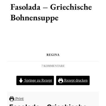
Fasolada – Griechische
Bohnensuppe
REGINA
ZU
7 KOMMENTARE
FASOLADA
–
Springe zu Rezept
Rezept drucken
GRIECHISCHE
BOHNENSUPPE
Print