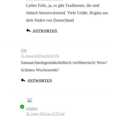
Lieber Felix, ja, es gibt Traditionen, die sind
einfach herzerwärmend. Viele Grüße, Regina aus
dem Süden von Deutschland
Anti-Spam von CleanTalk
ANTWORTEN
Ole
15. Januar 2023 um 00:26 Uhr
Satanarchäolügenialkohöllisch verführerisch! Wow!
Schönes Wochenende!
ANTWORTEN
regina
Das „Echte-Person“-Abzeichen!
16. Januar 2023 um 13:55 Uhr