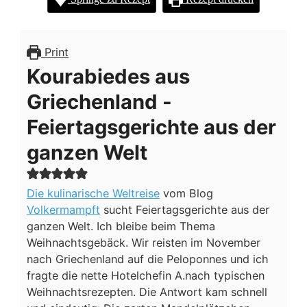
GRIECHENLAND
–
FEIERTAGSGERICHTE
AUS
Print
DER
Kourabiedes aus
GANZEN
WELT
Griechenland -
Feiertagsgerichte aus der
ganzen Welt
Die kulinarische Weltreise
vom Blog
Volkermampft
sucht Feiertagsgerichte aus der
ganzen Welt. Ich bleibe beim Thema
Weihnachtsgebäck. Wir reisten im November
nach Griechenland auf die Peloponnes und ich
fragte die nette Hotelchefin A.nach typischen
Weihnachtsrezepten. Die Antwort kam schnell