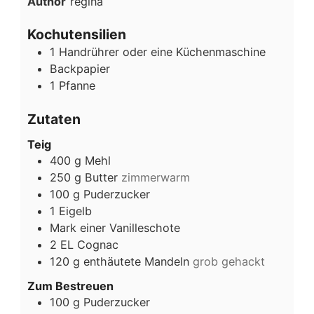
Author
regina
Kochutensilien
1 Handrührer oder eine Küchenmaschine
Backpapier
1 Pfanne
Zutaten
Teig
400
g
Mehl
250
g
Butter
zimmerwarm
100
g
Puderzucker
1
Eigelb
Mark einer Vanilleschote
2
EL
Cognac
120
g
enthäutete Mandeln
grob gehackt
Zum Bestreuen
100
g
Puderzucker