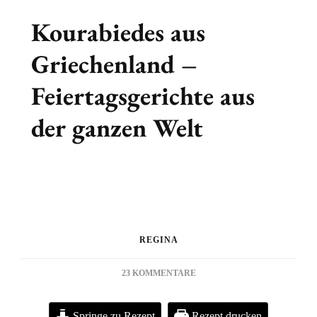
Kourabiedes aus
Griechenland –
Feiertagsgerichte aus
der ganzen Welt
REGINA
ZU
23 KOMMENTARE
KOURABIEDES
AUS
Springe zu Rezept
Rezept drucken