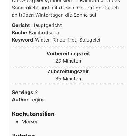
Das Spiegelei symbolisiert in Kambodscha das
Sonnenlicht und mit diesem Gericht geht auch
an trüben Wintertagen die Sonne auf.
Gericht
Hauptgericht
Küche
Kambodscha
Keyword
Winter, Rinderfilet, Spiegelei
Vorbereitungszeit
Minuten
20
Minuten
Zubereitungszeit
Minuten
35
Minuten
Servings
2
Author
regina
Kochutensilien
Mörser
Zutaten