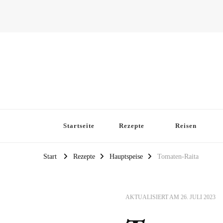
Startseite
Rezepte
Reisen
Start
Rezepte
Hauptspeise
Tomaten-Raita
AKTUALISIERT AM
26. JULI 2023