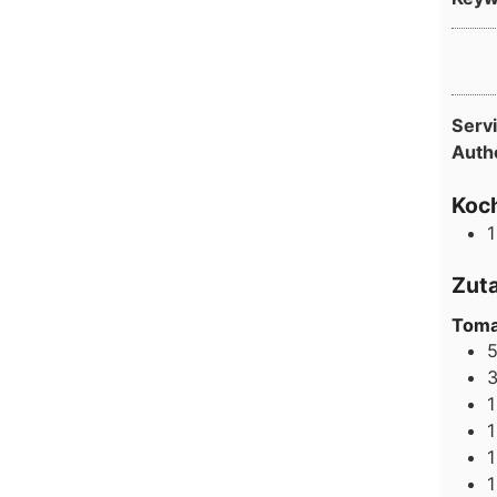
Serv
Auth
Koch
1
Zut
Toma
1
1
1
1