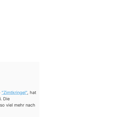
e
"Zimtkringel"
, hat
i. Die
so viel mehr nach