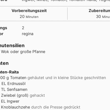
Vorbereitungszeit
Zubereitun
Minuten
Minu
20
30
Minuten
Minu
ings
2
or
regina
utensilien
 Wok oder große Pfanne
aten
ten-Raita
500
g
Tomaten
gehäutet und in kleine Stücke geschnitten
3
EL
Erdnussöl
TL
Senfsamen
Zwiebel (groß)
gehackt
EL
Ingwer
Knoblauchzehe
durch die Presse gedrückt