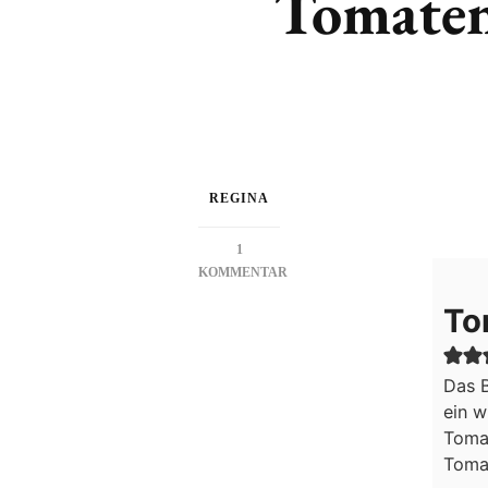
Tomaten
REGINA
1
KOMMENTAR
ZU
To
TOMATEN-
RAITA
Das 
ein 
Toma
Tomat