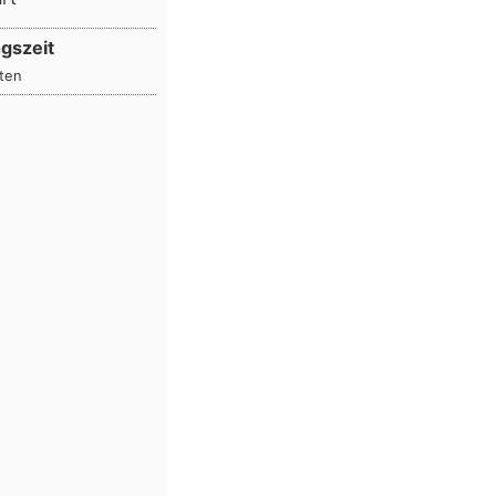
gszeit
ten
ten