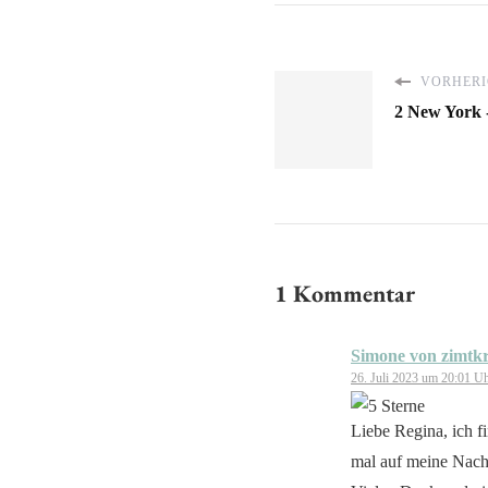
VORHERI
2 New York 
1 Kommentar
Simone von zimtkr
26. Juli 2023 um 20:01 U
Liebe Regina, ich f
mal auf meine Nachk