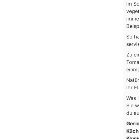
Im So
veget
immer
Beisp
So ha
servi
Zu ei
Toma
einma
Natür
ihr F
Was i
Sie w
du au
Geri
Küch
Keyw