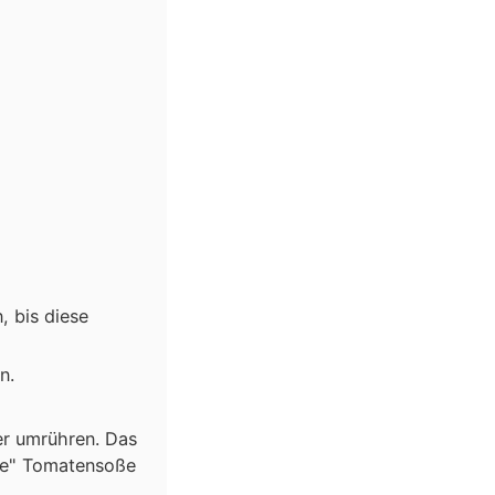
, bis diese
n.
r umrühren. Das
kte" Tomatensoße