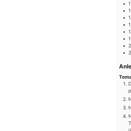
1
1
1
1
1
1
Anl
Toma
D
p
N
N
N
T
ü