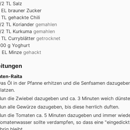
/2
TL
Salz
EL
brauner Zucker
TL
gehackte Chili
/2
TL
Koriander
gemahlen
/2
TL
Kurkuma
gemahlen
TL
Curryblätter
getrocknet
200
g
Yoghurt
2
EL
Minze
gehackt
eitungen
ten-Raita
as Öl in der Pfanne erhitzen und die Senfsamen dazugeben
latzen.
un die Zwiebel dazugeben und ca. 3 Minuten weich dünste
un alle Gewürze dazugeben, bis diese herrlich duften.
un die Tomaten ca. 5 Minuten dazugeben und immer wiede
omatenwasser sollte verdampfen, so dass eine "eingedic
brig bleibt.