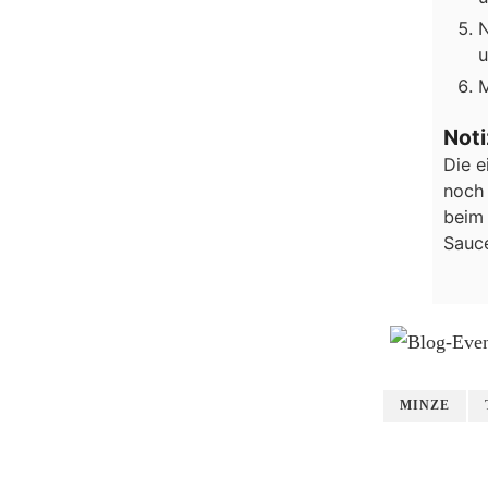
N
u
M
Not
Die e
noch 
beim 
Sauce
MINZE