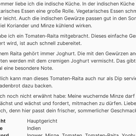
mmer liebe ich die indische Küche. In der indischen Küche 
arisches Essen eine große Rolle. Vegetarisches Essen sch
 leicht. Auch die indischen Gewürze passen gut in den S
iel Koriander und Minze kühlend wirken.
be ich ein Tomaten-Raita mitgebracht. Dieses einfache Ger
ert wird, ist auch schnell zubereitet.
nem Raita gehört immer Joghurt. Die mit den Gewürzen a
ten werden mit dem cremigen Joghurt vermischt. Das gibt
l eine besondere Note.
lich kann man dieses Tomaten-Raita auch nur als Dip servi
ladenbrot dazu backen.
ch noch nicht erwähnt habe: Meine wuchernde Minze darf 
ächst und wächst und fordert, mitmachen zu dürfen. Liebe
ch, denn hier passt dein frischer, sommerlicher Geschmack
cht
Hauptgericht
e
Indien
ord
Ingwer, Minze, Tomaten, Tomaten-Raita, Yoghu