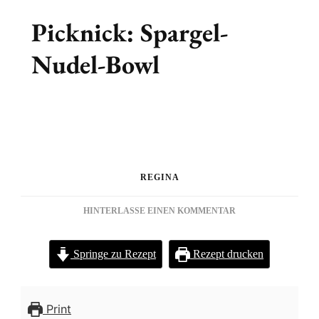
Picknick: Spargel-
Nudel-Bowl
REGINA
ZU
HINTERLASSE EINEN KOMMENTAR
PICKNICK:
SPARGEL-
Springe zu Rezept
Rezept drucken
NUDEL-
BOWL
Print