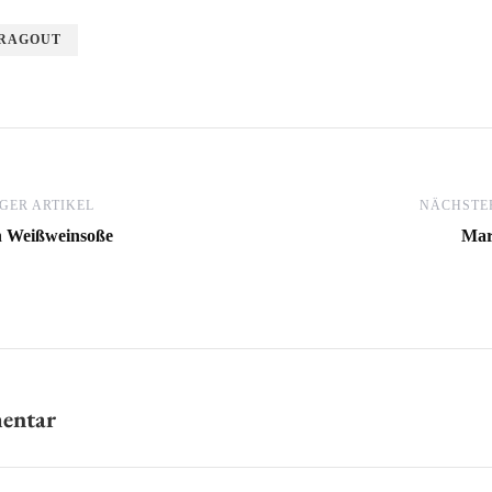
RAGOUT
GER ARTIKEL
NÄCHSTER
n Weißweinsoße
Mar
mentar