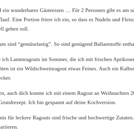
d ein wunderbares Gästeessen … Für 2 Personen gibt es am n
lauf. Eine Portion friere ich ein, so dass es Nudeln und Fleisc
ell gehen soll.
ts sind “gemüselastig”. So sind genügend Ballaststoffe entha
 ich Lammragouts im Sommer, die ich mit frischen Aprikosen
ten ist ein Wildschweinragout etwas Feines. Auch ein Kalb
ecker.
fen, auch dich konnte ich mit einem Ragout an Weihnachten 2
rundrezept. Ich bin gespannt auf deine Kochversion.
is für leckere Ragouts sind frische und hochwertige Zutaten
ariieren.