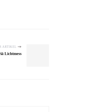
 ARTIKEL
iä Lichtmess