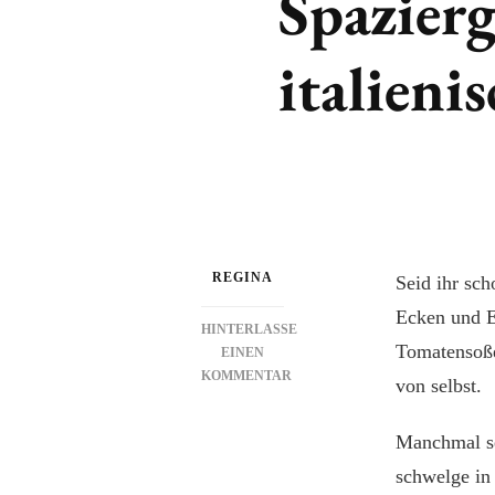
Spazier
italieni
REGINA
Seid ihr sch
Ecken und E
HINTERLASSE
Tomatensoße
EINEN
KOMMENTAR
von selbst.
ZU
SPAZIERGANG
Manchmal se
IM
SOMMER
schwelge in
DURCH