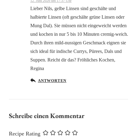
12. Juni 2026 um 17:37 Uhr
Lieber Nils, gelbe Linsen sind geschälte und
halbierte Linsen (oft geschälte grüne Linsen oder
Mung Dal). Sie müssen nicht eingeweicht werden
und kochen in nur 5 bis 10 Minuten cremig-weich.
Anti-Spam von CleanTalk
Durch ihren mild-nussigen Geschmack eignen sie
sich ideal für indische Currys, Pürees, Dals und
Suppen. Reicht dir das? Fröhliches Kochen,
Regina
ANTWORTEN
Schreibe einen Kommentar
Recipe Rating