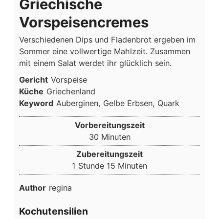
Griechische
Vorspeisencremes
Verschiedenen Dips und Fladenbrot ergeben im
Sommer eine vollwertige Mahlzeit. Zusammen
mit einem Salat werdet ihr glücklich sein.
Gericht
Vorspeise
Küche
Griechenland
Keyword
Auberginen, Gelbe Erbsen, Quark
Vorbereitungszeit
Minuten
30
Minuten
Zubereitungszeit
Stunde
Minuten
1
Stunde
15
Minuten
Author
regina
Kochutensilien