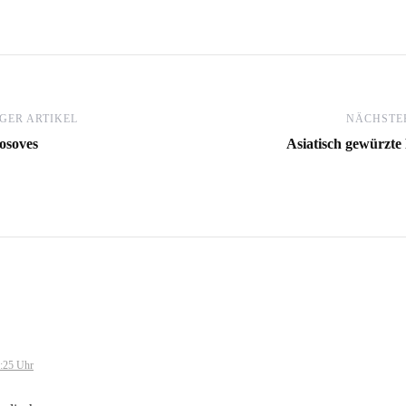
GER ARTIKEL
NÄCHSTER
osoves
Asiatisch gewürzte 
:25 Uhr