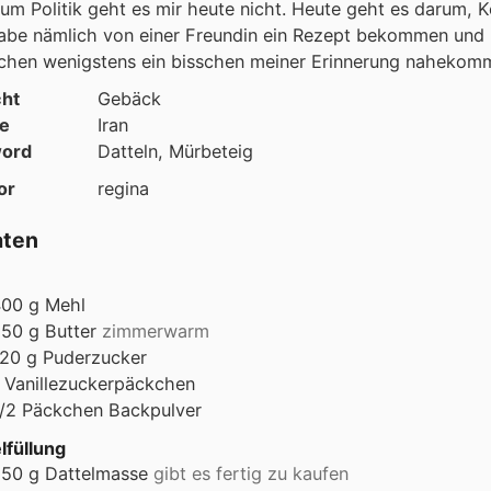
um Politik geht es mir heute nicht. Heute geht es darum, 
abe nämlich von einer Freundin ein Rezept bekommen und 
zchen wenigstens ein bisschen meiner Erinnerung nahekom
cht
Gebäck
e
Iran
ord
Datteln, Mürbeteig
or
regina
aten
400
g
Mehl
250
g
Butter
zimmerwarm
120
g
Puderzucker
Vanillezuckerpäckchen
/2
Päckchen Backpulver
lfüllung
250
g
Dattelmasse
gibt es fertig zu kaufen