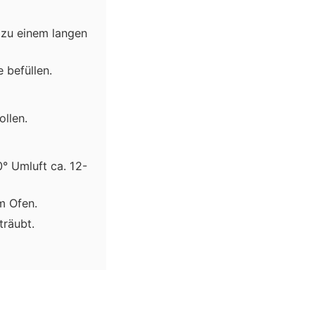
l zu einem langen
 befüllen.
ollen.
° Umluft ca. 12-
m Ofen.
träubt.