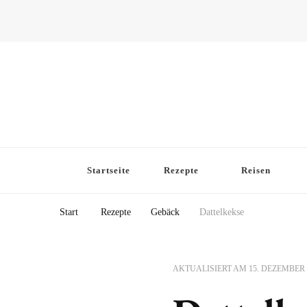
Startseite
Rezepte
Reisen
Start
Rezepte
Gebäck
Dattelkekse
AKTUALISIERT AM
15. DEZEMBER 