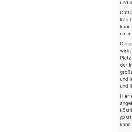
und m
Datte
Iran 
kann 
einer
Diese
wirkt
Platz
der I
große
und l
und l
Hier 
angeb
köstl
gastf
kann.