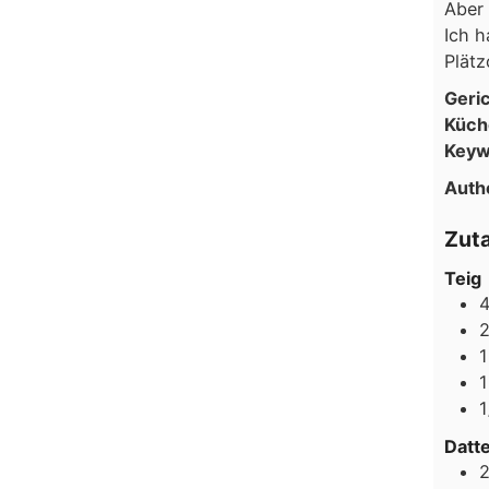
Aber 
Ich h
Plät
Geri
Küch
Keyw
Auth
Zut
Teig
1
1
Datte