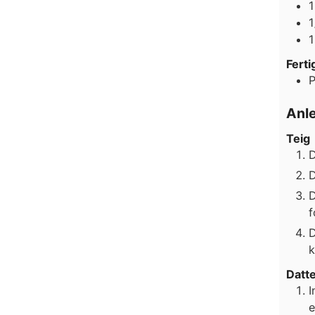
1
1
1
Ferti
P
Anl
Teig
D
D
D
f
D
k
Datte
I
e