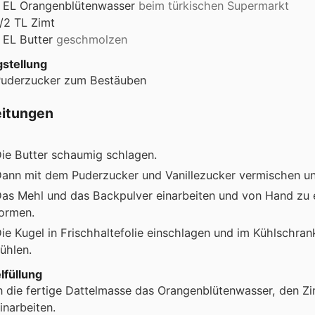
EL
Orangenblütenwasser
beim türkischen Supermarkt
/2
TL
Zimt
EL
Butter
geschmolzen
gstellung
uderzucker zum Bestäuben
eitungen
ie Butter schaumig schlagen.
ann mit dem Puderzucker und Vanillezucker vermischen un
as Mehl und das Backpulver einarbeiten und von Hand zu 
ormen.
ie Kugel in Frischhaltefolie einschlagen und im Kühlschran
ühlen.
lfüllung
n die fertige Dattelmasse das Orangenblütenwasser, den Zi
inarbeiten.