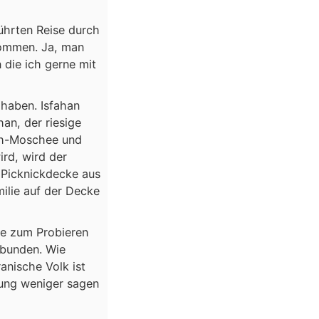
ührten Reise durch
kommen. Ja, man
 die ich gerne mit
 haben. Isfahan
an, der riesige
lãh-Moschee und
rd, wird der
e Picknickdecke aus
milie auf der Decke
se zum Probieren
rbunden. Wie
anische Volk ist
rung weniger sagen