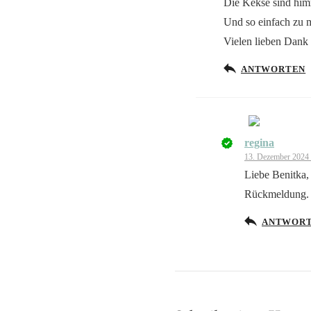
Die Kekse sind him
Und so einfach zu 
Vielen lieben Dank
ANTWORTEN
regina
Das „Echte
13. Dezember 2024
Anti-Spam 
Liebe Benitka,
Rückmeldung. 
ANTWOR