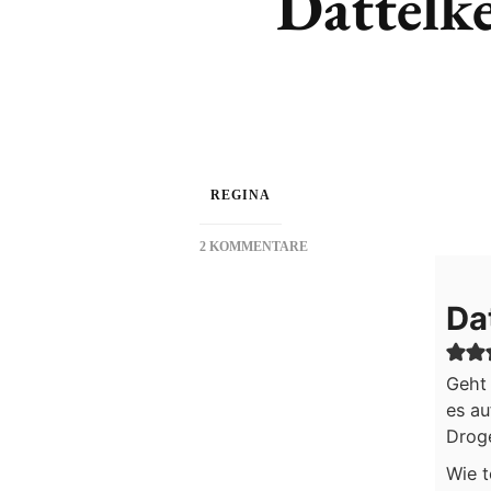
Dattelk
REGINA
2 KOMMENTARE
ZU
DATTELKEKSE
Da
Geht 
es au
Droge
Wie t