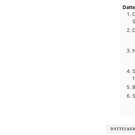
Datt
D
S
D
N
S
1
B
S
DATTELKE