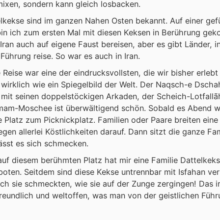
ixen, sondern kann gleich losbacken.
lkekse sind im ganzen Nahen Osten bekannt. Auf einer gef
bin ich zum ersten Mal mit diesen Keksen in Berührung ge
Iran auch auf eigene Faust bereisen, aber es gibt Länder, in
 Führung reise. So war es auch in Iran.
 Reise war eine der eindrucksvollsten, die wir bisher erlebt
 wirklich wie ein Spiegelbild der Welt. Der Naqsch-e Dschah
 mit seinen doppelstöckigen Arkaden, der Scheich-Lotfal
mam-Moschee ist überwältigend schön. Sobald es Abend wi
 Platz zum Picknickplatz. Familien oder Paare breiten ein
egen allerlei Köstlichkeiten darauf. Dann sitzt die ganze Fa
ässt es sich schmecken.
auf diesem berühmten Platz hat mir eine Familie Dattelkek
oten. Seitdem sind diese Kekse untrennbar mit Isfahan ve
ich sie schmeckten, wie sie auf der Zunge zergingen! Das ir
reundlich und weltoffen, was man von der geistlichen Füh