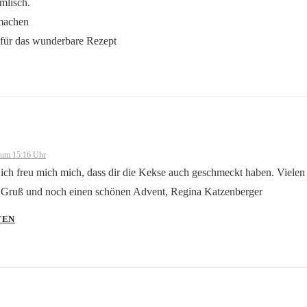
mlisch.
machen
 für das wunderbare Rezept
-Person“-Abzeichen!
 um 15:16 Uhr
von CleanTalk
 ich freu mich mich, dass dir die Kekse auch geschmeckt haben. Vielen 
Gruß und noch einen schönen Advent, Regina Katzenberger
TEN