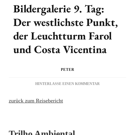
Bildergalerie 9. Tag:
Der westlichste Punkt,
der Leuchtturm Farol
und Costa Vicentina
PETER
ZU
HINTERLASSE EINEN KOMMENTAR
BILDERGALERIE
9.
zurück zum Reisebericht
TAG:
DER
WESTLICHSTE
PUNKT,
DER
Trilho Ambiental
LEUCHTTURM