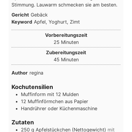
Stimmung. Lauwarm schmecken sie am besten.
Gericht
Gebäck
Keyword
Apfel, Yoghurt, Zimt
Vorbereitungszeit
Minuten
25
Minuten
Zubereitungszeit
Minuten
45
Minuten
Author
regina
Kochutensilien
Muffinform mit 12 Mulden
12 Muffinförmchen aus Papier
Handrührer oder Küchenmaschine
Zutaten
250
g
Apfelstückchen (Nettogewicht)
mit