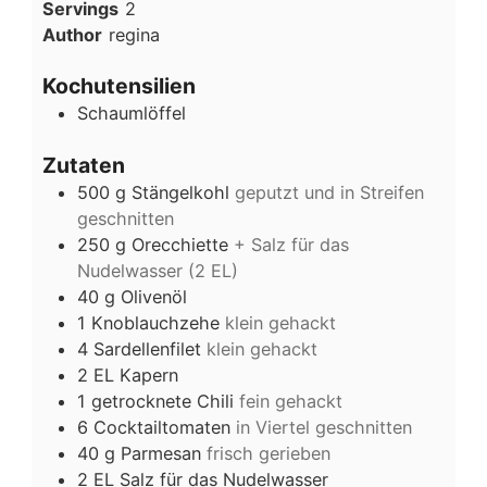
Servings
2
Author
regina
Kochutensilien
Schaumlöffel
Zutaten
500
g
Stängelkohl
geputzt und in Streifen
geschnitten
250
g
Orecchiette
+ Salz für das
Nudelwasser (2 EL)
40
g
Olivenöl
1
Knoblauchzehe
klein gehackt
4
Sardellenfilet
klein gehackt
2
EL
Kapern
1
getrocknete Chili
fein gehackt
6
Cocktailtomaten
in Viertel geschnitten
40
g
Parmesan
frisch gerieben
2
EL
Salz für das Nudelwasser