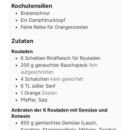
Kochutensilien
Bratenschnur
Ein Dampfdrucktopf
Feine Reibe für Orangenzesten
Zutaten
Rouladen
6
Scheiben
Rindfleisch für Rouladen
200
g
gerauchter Bauchspeck
fein
aufgeschnitten
4
Schalotten
klein gewürfelt
6
TL
süßer Senf
1
Orange
Zesten
Pfeffer, Salz
Anbraten der 6 Rouladen mit Gemüse und
Rotwein
650
g
gemischtes Gemüse (Lauch,
Karotten, Stangensellerie, Möhren, Zwiebel,