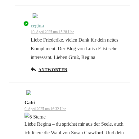
regina
Das „Echte-Person“-Abzeichen!
10. April 2025 um 15:28 Uhr
Liebe Friederike, vielen Dank für dein nettes
Kompliment. Der Blog von Luisa F. ist sehr
interessant. Lieben Gruß, Regina
Anti-Spam von CleanTalk
ANTWORTEN
Gabi
Das „Echte-Person“-Abzeichen!
9. April 2025 um 16:32 Uhr
Liebe Regina – du sprichst mir aus der Seele, auch
ich feiere die Wahl von Susan Crawford. Und dein