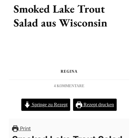
Smoked Lake Trout
Salad aus Wisconsin
REGINA
ZU
4 KOMMENTARE
SMOKED
LAKE
Springe zu Rezept
Rezept drucken
TROUT
SALAD
AUS
WISCONSIN
Print