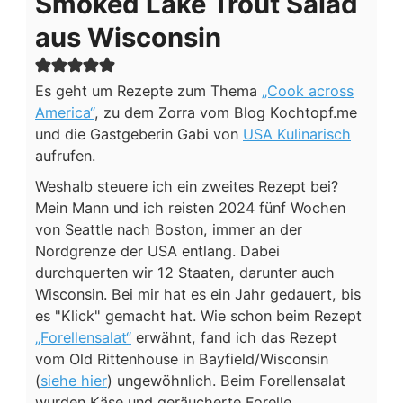
Smoked Lake Trout Salad
aus Wisconsin
Es geht um Rezepte zum Thema
„Cook across
America“
, zu dem Zorra vom Blog Kochtopf.me
und die Gastgeberin Gabi von
USA Kulinarisch
aufrufen.
Weshalb steuere ich ein zweites Rezept bei?
Mein Mann und ich reisten 2024 fünf Wochen
von Seattle nach Boston, immer an der
Nordgrenze der USA entlang. Dabei
durchquerten wir 12 Staaten, darunter auch
Wisconsin. Bei mir hat es ein Jahr gedauert, bis
es "Klick" gemacht hat. Wie schon beim Rezept
„Forellensalat“
erwähnt, fand ich das Rezept
vom Old Rittenhouse in Bayfield/Wisconsin
(
siehe hier
) ungewöhnlich. Beim Forellensalat
wurden Käse und geräucherte Forelle