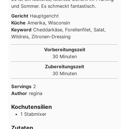
und Sommer. Es schmeckt fantastisch.
Gericht
Hauptgericht
Küche
Amerika, Wisconsin
Keyword
Cheddarkäse, Forellenfilet, Salat,
Wildreis, Zitronen-Dressing
Vorbereitungszeit
Minuten
30
Minuten
Zubereitungszeit
Minuten
30
Minuten
Servings
2
Author
regina
Kochutensilien
1 Stabmixer
Zutaten