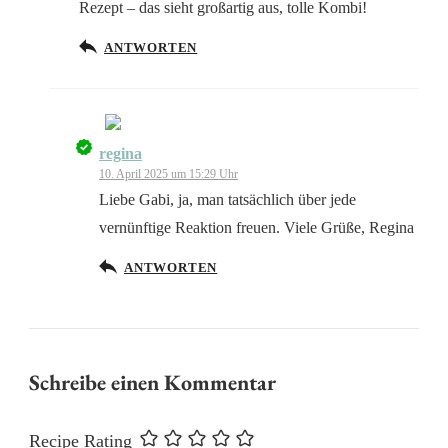
Rezept – das sieht großartig aus, tolle Kombi!
Anti-Spam von CleanTalk
ANTWORTEN
regina
Das „Echte-Person“-Abzeichen!
10. April 2025 um 15:29 Uhr
Liebe Gabi, ja, man tatsächlich über jede
vernünftige Reaktion freuen. Viele Grüße, Regina
ANTWORTEN
Anti-Spam von CleanTalk
Schreibe einen Kommentar
Recipe Rating