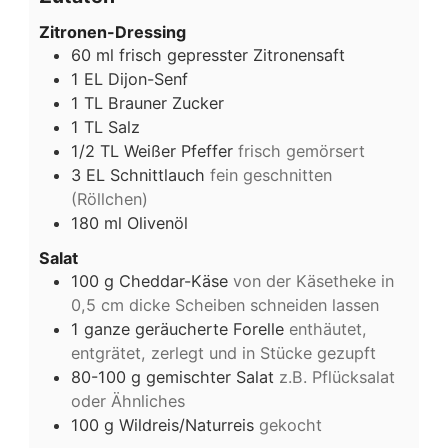
Zitronen-Dressing
60
ml
frisch gepresster Zitronensaft
1
EL
Dijon-Senf
1
TL
Brauner Zucker
1
TL
Salz
1/2
TL
Weißer Pfeffer
frisch gemörsert
3
EL
Schnittlauch
fein geschnitten
(Röllchen)
180
ml
Olivenöl
Salat
100
g
Cheddar-Käse
von der Käsetheke in
0,5 cm dicke Scheiben schneiden lassen
1
ganze geräucherte Forelle
enthäutet,
entgrätet, zerlegt und in Stücke gezupft
80-100
g
gemischter Salat
z.B. Pflücksalat
oder Ähnliches
100
g
Wildreis/Naturreis
gekocht