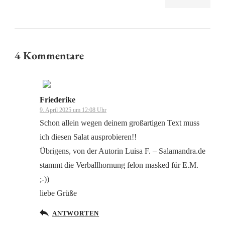
4 Kommentare
Friederike
Das „Echte-Person“-Abzeichen!
9. April 2025 um 12:08 Uhr
Schon allein wegen deinem großartigen Text muss
ich diesen Salat ausprobieren!!
Übrigens, von der Autorin Luisa F. – Salamandra.de
stammt die Verballhornung felon masked für E.M.
Anti-Spam von CleanTalk
;-))
liebe Grüße
ANTWORTEN