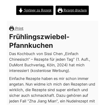
FRÜHLINGSZWIEBEL-
PFANNKUCHEN
Springe zu Rezept
Rezept drucken
NACH
DEM
KOCHBUCH
“EINFACH
Print
CHINESISCH”
Frühlingszwiebel-
VON
SISSI
Pfannkuchen
CHEN
Das Kochbuch von Sissi Chen „Einfach
Chinesisch“ – Rezepte für jeden Tag" (1. Aufl.,
DuMont Buchverlag, Köln, 2024) hat mich
interessiert (kostenlose Werbung).
Einfache Rezepte haben es mir schon immer
angetan. Nun widme ich mich den Rezepten und
wirklich, die Rezepte sind super einfach und
sicher auch schmackhaft. Dazu gehören auf
jeden Fall "Zha Jiang Mian", ein Nudelrezept mit