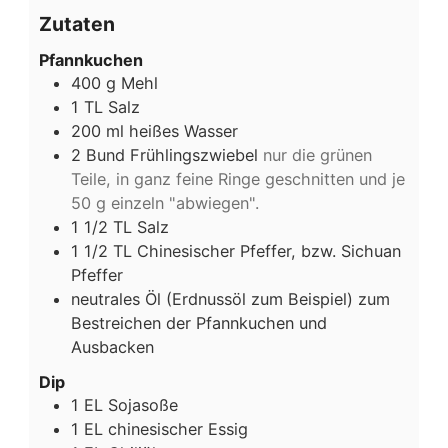
Zutaten
Pfannkuchen
400
g
Mehl
1
TL
Salz
200
ml
heißes Wasser
2
Bund
Frühlingszwiebel
nur die grünen
Teile, in ganz feine Ringe geschnitten und je
50 g einzeln "abwiegen".
1 1/2
TL
Salz
1 1/2
TL
Chinesischer Pfeffer, bzw. Sichuan
Pfeffer
neutrales Öl (Erdnussöl zum Beispiel) zum
Bestreichen der Pfannkuchen und
Ausbacken
Dip
1
EL
Sojasoße
1
EL
chinesischer Essig