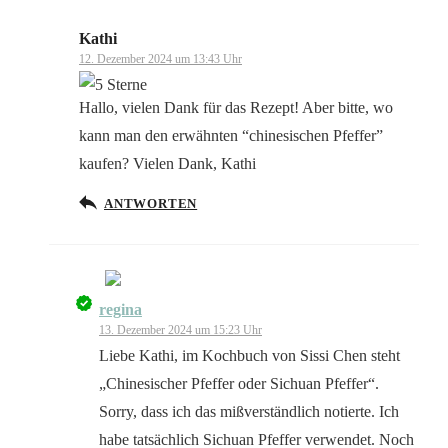
Kathi
12. Dezember 2024 um 13:43 Uhr
Hallo, vielen Dank für das Rezept! Aber bitte, wo
kann man den erwähnten “chinesischen Pfeffer”
kaufen? Vielen Dank, Kathi
ANTWORTEN
regina
Das „Echte-Person“-Abzeichen!
13. Dezember 2024 um 15:23 Uhr
Liebe Kathi, im Kochbuch von Sissi Chen steht
„Chinesischer Pfeffer oder Sichuan Pfeffer“.
Sorry, dass ich das mißverständlich notierte. Ich
habe tatsächlich Sichuan Pfeffer verwendet. Noch
Anti-Spam von CleanTalk