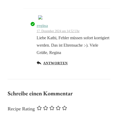
regina
Das „Echte-Person“-
17. Dezember 2024 um 14:52 Uhr
Abzeichen!
Liebe Kathi, Fehler müssen sofort korrigiert
werden. Das ist Ehrensache :-). Viele
Grüße, Regina
ANTWORTEN
Anti-Spam von CleanTalk
Schreibe einen Kommentar
Recipe Rating