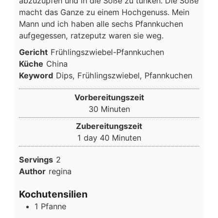
abzuzupfen und in die Soße zu tunken. Die Soße
macht das Ganze zu einem Hochgenuss. Mein
Mann und ich haben alle sechs Pfannkuchen
aufgegessen, ratzeputz waren sie weg.
Gericht
Frühlingszwiebel-Pfannkuchen
Küche
China
Keyword
Dips, Frühlingszwiebel, Pfannkuchen
Vorbereitungszeit
Minuten
30
Minuten
Zubereitungszeit
day
Minuten
1
day
40
Minuten
Servings
2
Author
regina
Kochutensilien
1 Pfanne