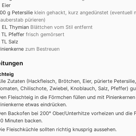
2
Eier
100
g
Petersilie
klein gehackt, kurz angedünstet (eventuell
auberstab pürieren)
2
EL
Thymian
Blättchen vom Stil entfernt
TL
Pfeffer
frisch gemörsert
TL
Salz
inienkerne
zum Bestreuen
eitungen
chteig
lle Zutaten (Hackfleisch, Brötchen, Eier, pürierte Petersili
omaten, Chilischote, Zwiebel, Knoblauch, Salz, Pfeffer) gu
en Fleischteig in die Förmchen füllen und mit Pinienkernen
inienkerne etwas eindrücken.
en Backofen bei 200° Ober/Unterhitze vorheizen und die F
0 Minuten backen.
ie Fleischküchle sollten richtig knusprig aussehen.