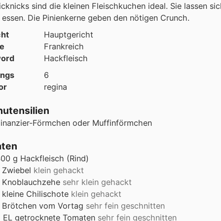
icknicks sind die kleinen Fleischkuchen ideal. Sie lassen si
essen. Die Pinienkerne geben den nötigen Crunch.
cht
Hauptgericht
e
Frankreich
ord
Hackfleisch
ings
6
or
regina
utensilien
inanzier-Förmchen oder Muffinförmchen
aten
400
g
Hackfleisch (Rind)
Zwiebel
klein gehackt
Knoblauchzehe
sehr klein gehackt
kleine
Chilischote
klein gehackt
Brötchen vom Vortag
sehr fein geschnitten
2
EL
getrocknete Tomaten
sehr fein geschnitten