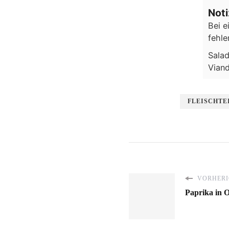
Not
Bei e
fehle
Salad
Viand
FLEISCHTE
VORHERI
Paprika in O