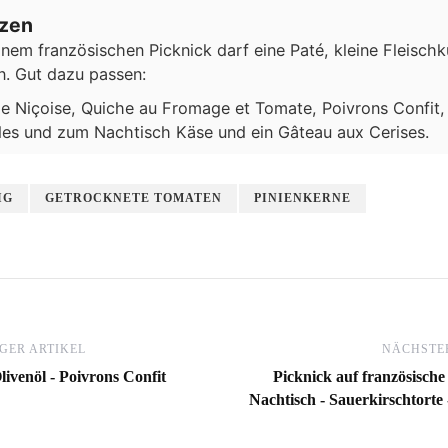
izen
inem französischen Picknick darf eine Paté, kleine Fleisch
n. Gut dazu passen:
e Niçoise, Quiche au Fromage et Tomate, Poivrons Confit, 
es und zum Nachtisch Käse und ein Gâteau aux Cerises.
IG
GETROCKNETE TOMATEN
PINIENKERNE
GER ARTIKEL
NÄCHSTER
livenöl - Poivrons Confit
Picknick auf französische 
Nachtisch - Sauerkirschtorte