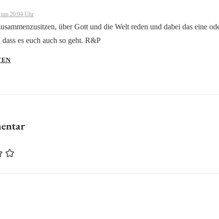
-Person“-Abzeichen!
 um 20:04 Uhr
von CleanTalk
zusammenzusitzen, über Gott und die Welt reden und dabei das eine ode
n, dass es euch auch so geht. R&P
TEN
mentar