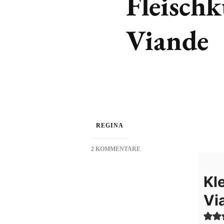
Fleischk
Viande
REGINA
2 KOMMENTARE
ZU
FLEISCHKUCHEN
Kl
–
PETITS
Vi
PAINS
DE
VIANDE