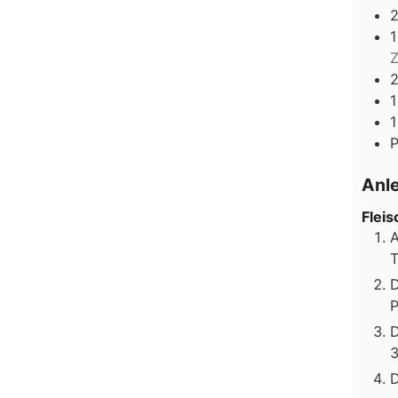
Z
1
1
P
Anl
Fleis
A
T
D
P
D
3
D