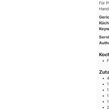
Für P
Hand 
Geri
Küch
Keyw
Serv
Auth
Koch
F
Zut
1
1
1
1