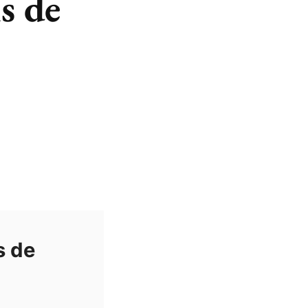
s de
s de