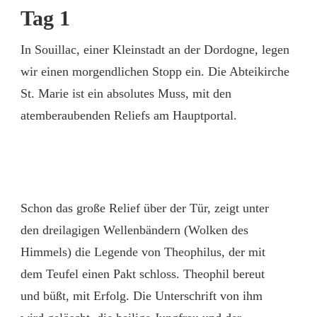
FÜR
Tag 1
ALLE
SINNE
In Souillac, einer Kleinstadt an der Dordogne, legen
–
DAS
wir einen morgendlichen Stopp ein. Die Abteikirche
PÉRIGORD
St. Marie ist ein absolutes Muss, mit den
VON
SOUILLAC
atemberaubenden Reliefs am Hauptportal.
BIS
SAINT-
ÉMILION
Schon das große Relief über der Tür, zeigt unter
den dreilagigen Wellenbändern (Wolken des
Himmels) die Legende von Theophilus, der mit
dem Teufel einen Pakt schloss. Theophil bereut
und büßt, mit Erfolg. Die Unterschrift von ihm