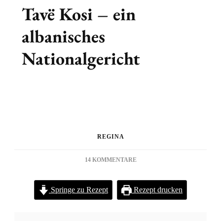
Tavë Kosi – ein
albanisches
Nationalgericht
REGINA
ZU
14 KOMMENTARE
TAVË
KOSI
Springe zu Rezept
Rezept drucken
–
EIN
ALBANISCHES