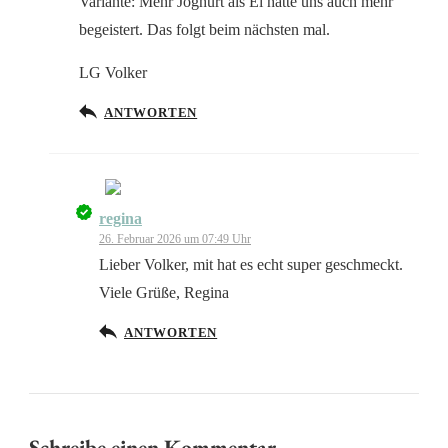
Variante: Mehr Joghurt als Ei hätte uns auch mehr
begeistert. Das folgt beim nächsten mal.
LG Volker
ANTWORTEN
regina
Das „Echte-Person“-Abzeichen!
26. Februar 2026 um 07:49 Uhr
Lieber Volker, mit hat es echt super geschmeckt.
Viele Grüße, Regina
ANTWORTEN
Anti-Spam von CleanTalk
Schreibe einen Kommentar