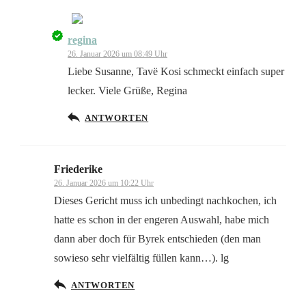
regina
Das „Echte-Person“-Abzeichen!
26. Januar 2026 um 08:49 Uhr
Liebe Susanne, Tavë Kosi schmeckt einfach super
lecker. Viele Grüße, Regina
ANTWORTEN
Anti-Spam von CleanTalk
Friederike
26. Januar 2026 um 10:22 Uhr
Dieses Gericht muss ich unbedingt nachkochen, ich
hatte es schon in der engeren Auswahl, habe mich
dann aber doch für Byrek entschieden (den man
sowieso sehr vielfältig füllen kann…). lg
ANTWORTEN