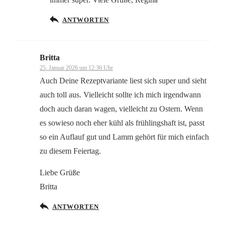
Anti-Spam von CleanTalk
ANTWORTEN
Britta
25. Januar 2026 um 12:36 Uhr
Auch Deine Rezeptvariante liest sich super und sieht
auch toll aus. Vielleicht sollte ich mich irgendwann
doch auch daran wagen, vielleicht zu Ostern. Wenn
es sowieso noch eher kühl als frühlingshaft ist, passt
so ein Auflauf gut und Lamm gehört für mich einfach
zu diesem Feiertag.
Liebe Grüße
Britta
ANTWORTEN