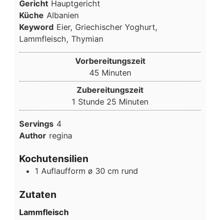
Gericht
Hauptgericht
Küche
Albanien
Keyword
Eier, Griechischer Yoghurt,
Lammfleisch, Thymian
Vorbereitungszeit
Minuten
45
Minuten
Zubereitungszeit
Stunde
Minuten
1
Stunde
25
Minuten
Servings
4
Author
regina
Kochutensilien
1 Auflaufform
ø 30 cm rund
Zutaten
Lammfleisch