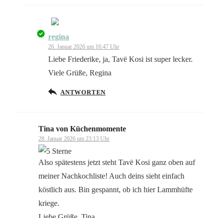
regina
Das „Echte-Person“-Abzeichen!
26. Januar 2026 um 16:47 Uhr
Liebe Friederike, ja, Tavë Kosi ist super lecker.
Viele Grüße, Regina
ANTWORTEN
Anti-Spam von CleanTalk
Tina von Küchenmomente
28. Januar 2026 um 23:13 Uhr
Also spätestens jetzt steht Tavë Kosi ganz oben auf
meiner Nachkochliste! Auch deins sieht einfach
köstlich aus. Bin gespannt, ob ich hier Lammhüfte
kriege.
Liebe Grüße, Tina