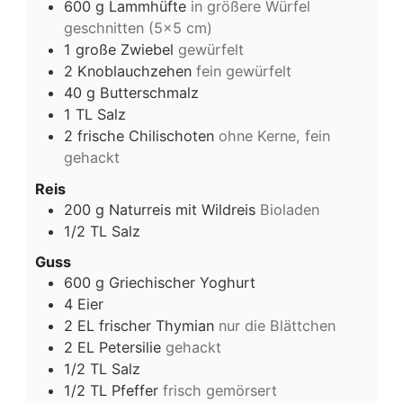
600
g
Lammhüfte
in größere Würfel
geschnitten (5×5 cm)
1
große
Zwiebel
gewürfelt
2
Knoblauchzehen
fein gewürfelt
40
g
Butterschmalz
1
TL
Salz
2
frische Chilischoten
ohne Kerne, fein
gehackt
Reis
200
g
Naturreis mit Wildreis
Bioladen
1/2
TL
Salz
Guss
600
g
Griechischer Yoghurt
4
Eier
2
EL
frischer Thymian
nur die Blättchen
2
EL
Petersilie
gehackt
1/2
TL
Salz
1/2
TL
Pfeffer
frisch gemörsert