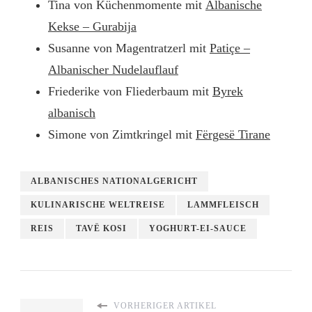
Tina von Küchenmomente mit
Albanische
Kekse – Gurabija
Susanne von Magentratzerl mit
Patiçe –
Albanischer Nudelauflauf
Friederike von Fliederbaum mit
Byrek
albanisch
Simone von Zimtkringel mit
Fërgesë Tirane
ALBANISCHES NATIONALGERICHT
KULINARISCHE WELTREISE
LAMMFLEISCH
REIS
TAVË KOSI
YOGHURT-EI-SAUCE
VORHERIGER ARTIKEL