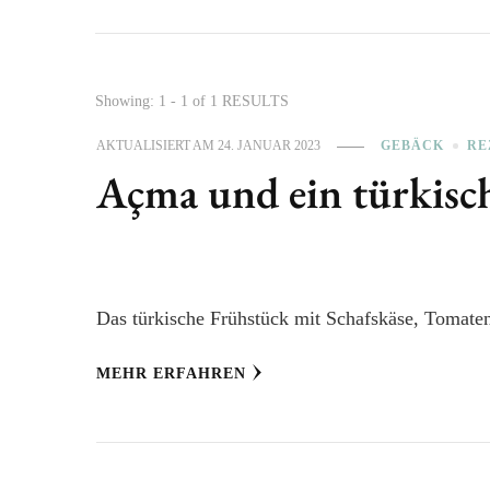
Showing: 1 - 1 of 1 RESULTS
AKTUALISIERT AM
24. JANUAR 2023
GEBÄCK
RE
Açma und ein türkisc
Das türkische Frühstück mit Schafskäse, Tomate
MEHR ERFAHREN