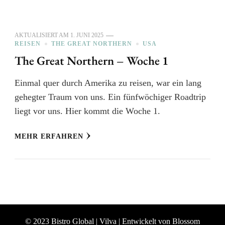
AKTUALISIERT AM
1. JUNI 2025
REISEN
THE GREAT NORTHERN
USA
The Great Northern – Woche 1
Einmal quer durch Amerika zu reisen, war ein lang
gehegter Traum von uns. Ein fünfwöchiger Roadtrip
liegt vor uns. Hier kommt die Woche 1.
MEHR ERFAHREN
© 2023 Bistro Global |
Vilva | Entwickelt von
Blossom