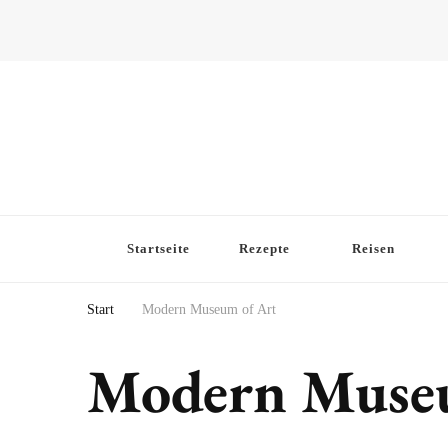
Startseite
Rezepte
Reisen
Start
Modern Museum of Art
Modern Museu