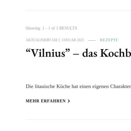
Showing: 1 - 1 of 1 RESULTS
AKTUALISIERT AM
2. JANUAR 2025
REZEPTE
“Vilnius” – das Koch
Die litauische Küche hat einen eigenen Charakt
MEHR ERFAHREN