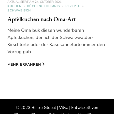
AKTUALISIERT AM
24. OKTOBER 2021
KUCHEN
KÜCHENGEHEIMNIS
REZEPTE
SCHWÄBISCH
Apfelkuchen nach Oma-Art
Meine Oma buk diesen wunderbaren
Apfelkuchen, den ich der Schwarzwälder-
Kirschtorte oder der Käsesahnetorte immer den
Vorzug gab.
MEHR ERFAHREN
© 2023 Bistro Global |
Vilva | Entwickelt von