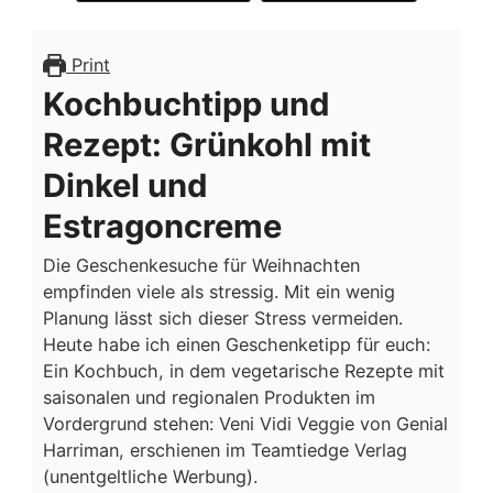
UND
ESTRAGON,
EIN
Print
REZEPT
Kochbuchtipp und
AUS
VENI
Rezept: Grünkohl mit
VIDI
VEGGIE
Dinkel und
Estragoncreme
Die Geschenkesuche für Weihnachten
empfinden viele als stressig. Mit ein wenig
Planung lässt sich dieser Stress vermeiden.
Heute habe ich einen Geschenketipp für euch:
Ein Kochbuch, in dem vegetarische Rezepte mit
saisonalen und regionalen Produkten im
Vordergrund stehen: Veni Vidi Veggie von Genial
Harriman, erschienen im Teamtiedge Verlag
(unentgeltliche Werbung).