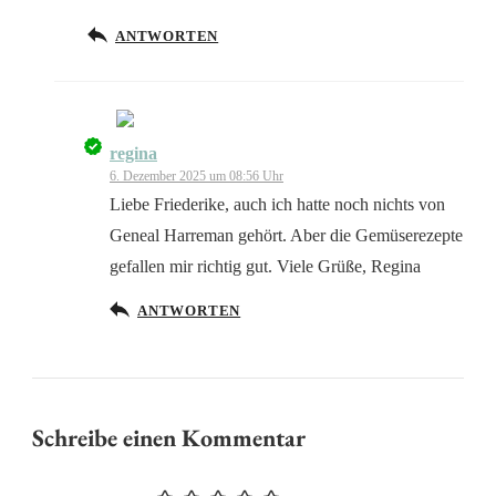
ANTWORTEN
regina
Das „Echte-Person“-Abzeichen!
6. Dezember 2025 um 08:56 Uhr
Liebe Friederike, auch ich hatte noch nichts von
Geneal Harreman gehört. Aber die Gemüserezepte
gefallen mir richtig gut. Viele Grüße, Regina
Anti-Spam von CleanTalk
ANTWORTEN
Schreibe einen Kommentar