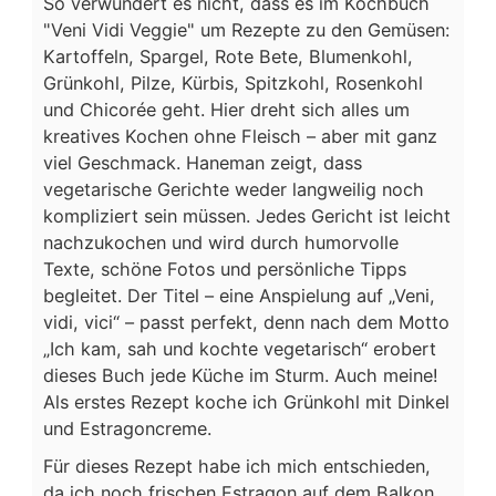
So verwundert es nicht, dass es im Kochbuch
"Veni Vidi Veggie" um Rezepte zu den Gemüsen:
Kartoffeln, Spargel, Rote Bete, Blumenkohl,
Grünkohl, Pilze, Kürbis, Spitzkohl, Rosenkohl
und Chicorée geht. Hier dreht sich alles um
kreatives Kochen ohne Fleisch – aber mit ganz
viel Geschmack. Haneman zeigt, dass
vegetarische Gerichte weder langweilig noch
kompliziert sein müssen. Jedes Gericht ist leicht
nachzukochen und wird durch humorvolle
Texte, schöne Fotos und persönliche Tipps
begleitet. Der Titel – eine Anspielung auf „Veni,
vidi, vici“ – passt perfekt, denn nach dem Motto
„Ich kam, sah und kochte vegetarisch“ erobert
dieses Buch jede Küche im Sturm. Auch meine!
Als erstes Rezept koche ich Grünkohl mit Dinkel
und Estragoncreme.
Für dieses Rezept habe ich mich entschieden,
da ich noch frischen Estragon auf dem Balkon