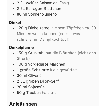
2
EL
weißer Balsamico-Essig
2
EL
Estragon-Blättchen
80
ml
Sonnenblumenöl
Dinkel
120
g
Dinkelkerne
in einem Töpfchen ca. 30
Minuten weich kochen (oder etwas
schneller im Dampfkochtopf)
Dinkelpfanne
150
g
Grünkohl
nur die Blättchen (nicht den
Strunk)
100
g
vorgegarte Maronen
1
große
Schalotte
klein gewürfelt
30
ml
Olivenöl
2
EL
groben Dijon-Senf
20
ml
Sojasoße
50
g
Trauben
halbiert
Anleitungen