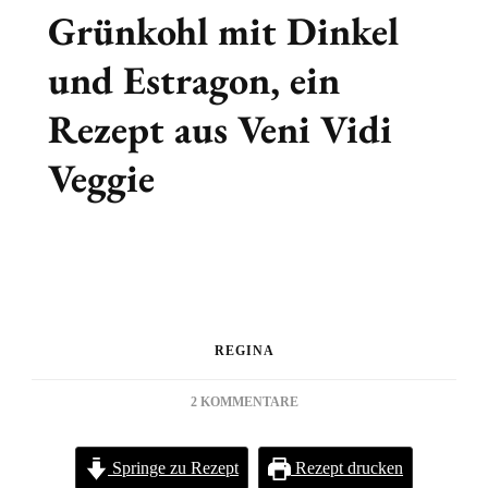
Grünkohl mit Dinkel
und Estragon, ein
Rezept aus Veni Vidi
Veggie
REGINA
ZU
2 KOMMENTARE
GRÜNKOHL
MIT
Springe zu Rezept
Rezept drucken
DINKEL