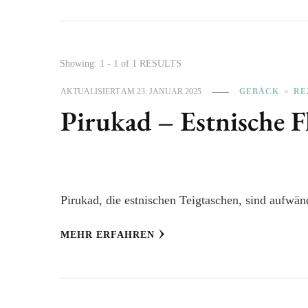
Showing: 1 - 1 of 1 RESULTS
AKTUALISIERT AM
23. JANUAR 2025
GEBÄCK
RE
Pirukad – Estnische F
Pirukad, die estnischen Teigtaschen, sind aufwänd
MEHR ERFAHREN